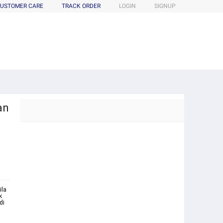
USTOMER CARE
TRACK ORDER
LOGIN
SIGNUP
an
ila
k
di