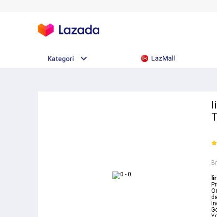
LazMall
Kategori
l
T
B
li
Pr
On
da
I
Ge
Yo