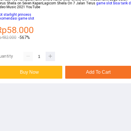
rus Sheila on Seven KapanLagicom Sheila On 7 Jalan Terus
game slot bisa tarik 
ideo Music 2021 YouTube
ot starlight princess
ekomendasi game slot
Rp58.000
p482.000
-567%
uantity
Buy Now
Add To Cart