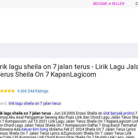
BECOME A SELLER
C
irik lagu sheila on 7 jalan terus - Lirik Lagu Jal
erus Sheila On 7 KapanLagicom
9.436.544 Ratings
rand
:
lirik lagu sheila on 7 jalan terus
rik lagu sheila on 7 jalan terus
- Jun 24 2005 Eross Sheila on
slot banyak promo
7
insip Aku Asal Penggemar Senang Aku Puas Lirik dan Chord Lagu Jalan Terus She
 7 Kompascom Jul 15 2021 Lirik Lagu Jalan Terus Sheila On 7 KapanLagicom Liri
n Chord Lagu Jalan Terus Sheila On 7 Kompascom Daftar 7 Grup Band Termahal 
ndonesia Ada
keluar kim liong
Idolamu Feb 21 2024 Sheila On 7 Jalan Terus Lyrics
nius Sheila On 7 Jalan Terus Lyrics AZLyricscom Sheila On 7 Jalan Terus Lirik
uTube 135 Kumpulan Lirik Chord Kunci Gitar Sheila On 7 Mudah Lirik Lagu Jalan