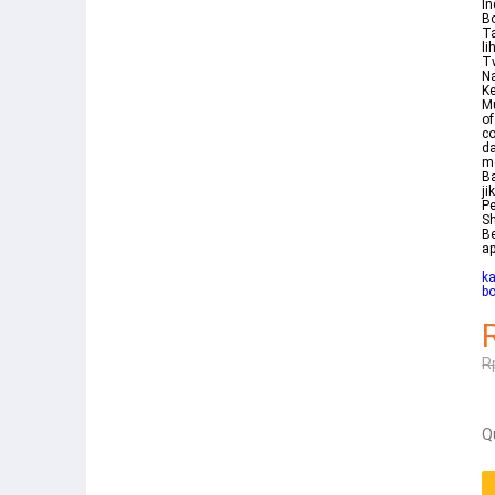
In
Bo
Ta
li
Tw
Na
Ke
Mu
of
co
d
me
Ba
ji
Pe
Sh
Be
ap
ka
bo
R
Q