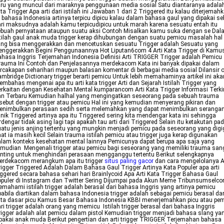
ru yang muncul dari maraknya penggunaan media sosial Satu diantaranya adala
ta Trigger Apa arti dari istilah ini Jawaban 1 dari 2 Triggered itu kalau diterjemah
 bahasa Indonesia artinya terpicu dipicu kalau dalam bahasa gaul yang dipakai se
ri maksudnya adalah kamu terpicudipicu untuk marah karena sesuatu entah itu
ebuah pernyataan ataupun suatu aksi Contoh Misalkan kamu suka dengan se Dal
tilah gaul anak muda trigger kerap dihubungan dengan suatu pemicu masalah hal
ang bisa menggerakkan dan mencetuskan sesuatu Trigger adalah Sesuatu yang
nggerakkan Begini Penggunaannya Hot Liputan6com 4 Arti Kata Trigger di Kamu
hasa Inggris Terjemahan Indonesia Definisi Arti TRIGGER Trigger adalah Pemicu
auma Ini Contoh dan Penjelasannya merdekacom Kata ini banyak dipakai dalam
rcakapan seharihari maupun balasan komentar di berbagai media sosial Dilansir o
mbridge Dictionary trigger berarti pemicu Untuk lebih memahaminya artikel ini aka
mbahas mengenai apa itu arti kata trigger Arti dan Sejarah Istilah Trigger yang
rkaitan dengan Kesehatan Mental kumparancom Arti Kata Trigger Informasi Terki
an Terbaru Kemudian halhal yang mengingatkan seseorang pada sebuah trauma
sebut dengan trigger atau pemicu Hal ini yang kemudian menyerang pikiran dan
enimbulkan perasaan sedih serta melemahkan yang dapat menimbulkan seranga
nik Triggered artinya apa itu Triggered sering kita mendengar kata ini sehingga
rdengar tidak asing lagi tapi apakah tau arti dari Triggered Selain itu ketakutan pa
atu jenis anjing tertentu yang mungkin menjadi pemicu pada seseorang yang digig
at ia masih kecil Selain trauma istilah pemicu atau trigger juga kerap digunakan
lam konteks kesehatan mental lainnya Pemicunya dapat berupa apa saja yang
mudian Mengenali trigger atau pemicu bagi seseorang yang memiliki trauma san
nting untuk menghindari perasaan mengganggu tertentu Berikut selengkapnya
erdekacom merangkum apa itu trigger
situs paling gacor
dan cara mengelolanya A
igger Triggered Adalah Dalam Bahasa Gaul Trigger Artinya Kata Populer apa arti
iggered secara bahasa sehari hari Brainlycoid Apa Arti Kata Trigger Bahasa Gaul
puler di Instagram dan Twitter Sering Dijumpai pada Akun Meme Tribunsumselc
mahami istilah trigger adalah berasal dari bahasa Inggris yang artinya pemicu
abila diartikan dalam bahasa Indonesia trigger adalah sebagai pemicu berasal dar
ta dasar picu Kamus Besar Bahasa Indonesia KBBI menerjemahkan picu atau pe
ri trigger adalah orang yang memicu Istilah trigger berasal dari bahasa Inggris
igger adalah alat pemicu dalam pistol Kemudian trigger menjadi bahasa slang ya
pakai anak muda Berikut pengertian dan arti trigger TRIGGER Terjemahan bahasa