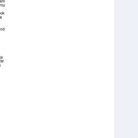
gam
amu
ook
ya
ind
ga
TKW
s