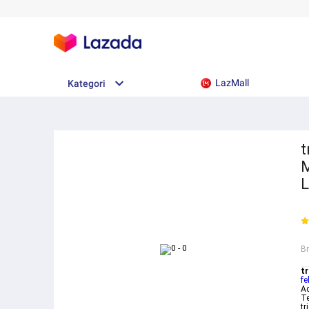
LazMall
Kategori
t
M
L
B
tr
fe
Ad
Te
tr