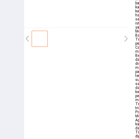
ba
ka
ke
ha
s
is
y
Me
Ba
Tr
pe
Ca
me
Be
d
di
m
pa
te
su
sa
da
ke
pe
m
Tr
tr
Po
Me
Ap
ka
da
Tr
di