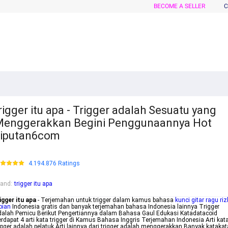
BECOME A SELLER
C
rigger itu apa - Trigger adalah Sesuatu yang
enggerakkan Begini Penggunaannya Hot
iputan6com
4.194.876 Ratings
rand
:
trigger itu apa
igger itu apa
- Terjemahan untuk trigger dalam kamus bahasa
kunci gitar ragu riz
bian
Indonesia gratis dan banyak terjemahan bahasa Indonesia lainnya Trigger
alah Pemicu Berikut Pengertiannya dalam Bahasa Gaul Edukasi Katadatacoid
rdapat 4 arti kata trigger di Kamus Bahasa Inggris Terjemahan Indonesia Arti kat
igger adalah pelatuk Arti lainnya dari trigger adalah menggerakkan Banyak katakat