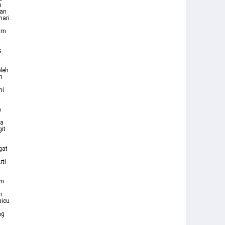
h
kan
hari
am
s
leh
n
ni
n
da
it
gat
rti
om
i
micu
ng