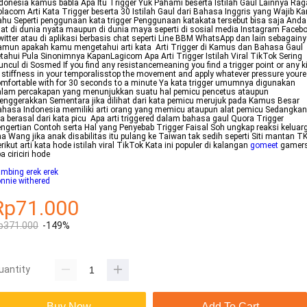
donesia kamus babla Apa Itu Trigger Yuk Pahami beserta Istilah Gaul Lainnya Ra
lacom Arti Kata Trigger beserta 30 Istilah Gaul dari Bahasa Inggris yang Wajib K
hu Seperti penggunaan kata trigger Penggunaan katakata tersebut bisa saja Anda
hat di dunia nyata maupun di dunia maya seperti di sosial media Instagram Faceb
itter atau di aplikasi berbasis chat seperti Line BBM WhatsApp dan lain sebagain
mun apakah kamu mengetahui arti kata Arti Trigger di Kamus dan Bahasa Gaul
tahui Pula Sinonimnya KapanLagicom Apa Arti Trigger Istilah Viral TikTok Sering
ncul di Sosmed If you find any resistancemeaning you find a trigger point or any k
 stiffness in your temporalisstop the movement and apply whatever pressure youre
mfortable with for 30 seconds to a minute Ya kata trigger umumnya digunakan
alam percakapan yang menunjukkan suatu hal pemicu pencetus ataupun
nggerakkan Sementara jika dilihat dari kata pemicu merujuk pada Kamus Besar
hasa Indonesia memiliki arti orang yang memicu ataupun alat pemicu Sedangkan
ka berasal dari kata picu Apa arti triggered dalam bahasa gaul Quora Trigger
ngertian Contoh serta Hal yang Penyebab Trigger Faisal Soh ungkap reaksi keluar
a Wang jika anak disabilitas itu pulang ke Taiwan tak sedih seperti Siti mantan 
rikut arti kata hode istilah viral TikTok Kata ini populer di kalangan
gomeet
gamer
a ciriciri hode
mbing erek erek
nnie withered
Rp71.000
p371.000
-149%
uantity
Buy Now
Add To Cart