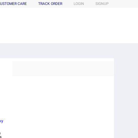
USTOMER CARE
TRACK ORDER
LOGIN
SIGNUP
ky
a
a