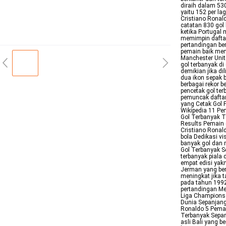
diraih dalam 530
yaitu 152 per l
Cristiano Ronal
catatan 830 gol
ketika Portugal
memimpin daftar
pertandingan be
pemain baik mem
Manchester Unit
gol terbanyak di
demikian jika d
dua ikon sepak b
berbagai rekor 
pencetak gol te
pemuncak daftar
yang Cetak Gol P
Wikipedia 11 Pe
Gol Terbanyak T
Results Pemain d
Cristiano Ronal
bola Dedikasi v
banyak gol dan 
Gol Terbanyak S
terbanyak piala
empat edisi ya
Jerman yang ber
meningkat jika 
pada tahun 1992
pertandingan Me
Liga Champions 
Dunia Sepanjang
Ronaldo 5 Pemai
Terbanyak Sepan
asli Bali yang b