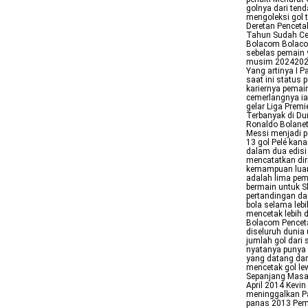
golnya dari tend
mengoleksi gol 
Deretan Penceta
Tahun Sudah Cet
Bolacom Bolaco
sebelas pemain 
musim 20242025 
Yang artinya I 
saat ini status 
kariernya pemain
cemerlangnya ia
gelar Liga Prem
Terbanyak di Du
Ronaldo Bolanet
Messi menjadi p
13 gol Pelé kan
dalam dua edisi 
mencatatkan diri
kemampuan luar 
adalah lima pem
bermain untuk S
pertandingan da
bola selama lebi
mencetak lebih 
Bolacom Penceta
diseluruh dunia
jumlah gol dari
nyatanya punya 
yang datang dar
mencetak gol le
Sepanjang Masa 
April 2014 Kevi
meninggalkan Pa
panas 2013 Pema