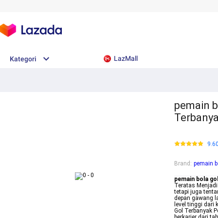
LazMall
Kategori
pemain b
Terbanya
9.6
Brand
:
pemain b
pemain bola go
Teratas Menjadi
tetapi juga ten
depan gawang l
level tinggi da
Gol Terbanyak P
berkarier dari t