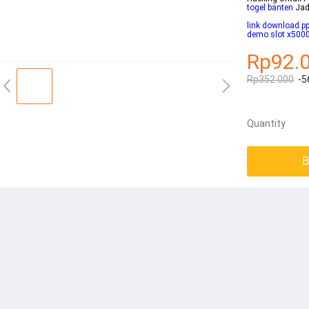
togel banten
Jad
link download p
demo slot x500
Rp92.
Rp352.000
-5
Quantity
B