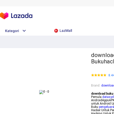
LazMall
Kategori
download
Bukuhac
8.4
Brand
:
download
download buku 
Pemula
datasyd
AndroidAppsAPK
untuk Android 
Buku
pengeluara
Hacker Untuk Pe
Hacking Untuk P