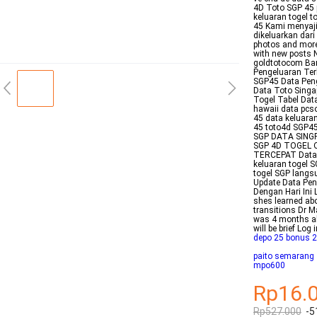
4D Toto SGP 45 
keluaran togel 
45 Kami menyaji
dikeluarkan dari
photos and more
with new posts N
goldtotocom Ban
Pengeluaran Ter
SGP45 Data Pen
Data Toto Singa
Togel Tabel Dat
hawaii data pcs
45 data keluara
45 toto4d SGP
SGP DATA SING
SGP 4D TOGEL 
TERCEPAT Data 
keluaran togel S
togel SGP lang
Update Data Pen
Dengan Hari Ini 
shes learned abo
transitions Dr M
was 4 months al
will be brief Lo
depo 25 bonus 2
paito semarang
mpo600
Rp16.
Rp527.000
-5