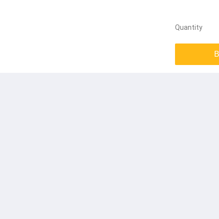
Quantity
B