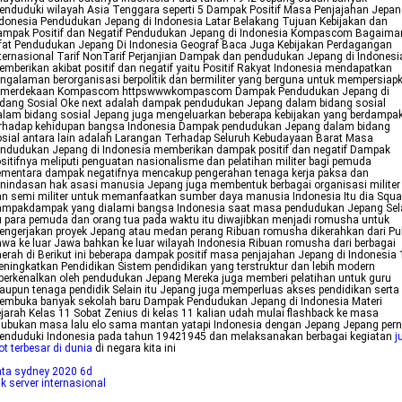
nduduki wilayah Asia Tenggara seperti 5 Dampak Positif Masa Penjajahan Jepan
donesia Pendudukan Jepang di Indonesia Latar Belakang Tujuan Kebijakan dan
ampak Positif dan Negatif Pendudukan Jepang di Indonesia Kompascom Bagaima
fat Pendudukan Jepang Di Indonesia Geograf Baca Juga Kebijakan Perdagangan
ternasional Tarif NonTarif Perjanjian Dampak dan pendudukan Jepang di Indonesi
mberikan akibat positif dan negatif yaitu Positif Rakyat Indonesia mendapatkan
ngalaman berorganisasi berpolitik dan bermiliter yang berguna untuk mempersiap
emerdekaan Kompascom httpswwwkompascom Dampak Pendudukan Jepang di
dang Sosial Oke next adalah dampak pendudukan Jepang dalam bidang sosial
lam bidang sosial Jepang juga mengeluarkan beberapa kebijakan yang berdampa
erhadap kehidupan bangsa Indonesia Dampak pendudukan Jepang dalam bidang
sial antara lain adalah Larangan Terhadap Seluruh Kebudayaan Barat Masa
ndudukan Jepang di Indonesia memberikan dampak positif dan negatif Dampak
sitifnya meliputi penguatan nasionalisme dan pelatihan militer bagi pemuda
ementara dampak negatifnya mencakup pengerahan tenaga kerja paksa dan
nindasan hak asasi manusia Jepang juga membentuk berbagai organisasi militer
n semi militer untuk memanfaatkan sumber daya manusia Indonesia Itu dia Squ
ampakdampak yang dialami bangsa Indonesia saat masa pendudukan Jepang Sel
u para pemuda dan orang tua pada waktu itu diwajibkan menjadi romusha untuk
ngerjakan proyek Jepang atau medan perang Ribuan romusha dikerahkan dari Pu
wa ke luar Jawa bahkan ke luar wilayah Indonesia Ribuan romusha dari berbagai
erah di Berikut ini beberapa dampak positif masa penjajahan Jepang di Indonesia 
ningkatkan Pendidikan Sistem pendidikan yang terstruktur dan lebih modern
perkenalkan oleh pendudukan Jepang Mereka juga memberi pelatihan untuk guru
upun tenaga pendidik Selain itu Jepang juga memperluas akses pendidikan serta
embuka banyak sekolah baru Dampak Pendudukan Jepang di Indonesia Materi
jarah Kelas 11 Sobat Zenius di kelas 11 kalian udah mulai flashback ke masa
lubukan masa lalu elo sama mantan yatapi Indonesia dengan Jepang Jepang per
enduduki Indonesia pada tahun 19421945 dan melaksanakan berbagai kegiatan
j
ot terbesar di dunia
di negara kita ini
ata sydney 2020 6d
nk server internasional