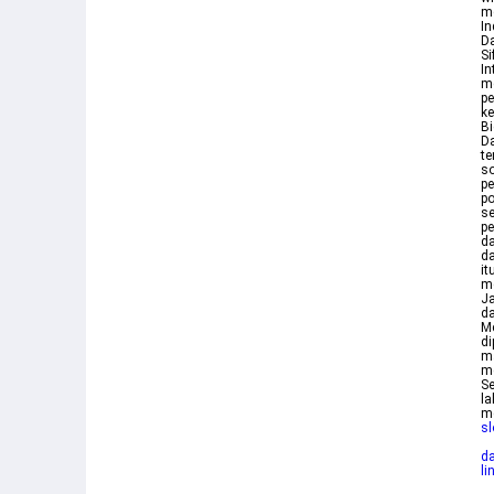
me
In
D
Si
In
me
pe
k
Bi
Da
t
so
pe
po
s
pe
da
d
it
me
Ja
da
Me
di
ma
m
Se
la
m
sl
d
li