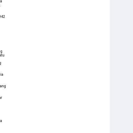
sa
k
942
h
ng
atu
g
ia
pang
ar
ya