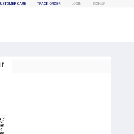
USTOMER CARE
TRACK ORDER
LOGIN
SIGNUP
if
m
 di
ruh
pan
ng
uga