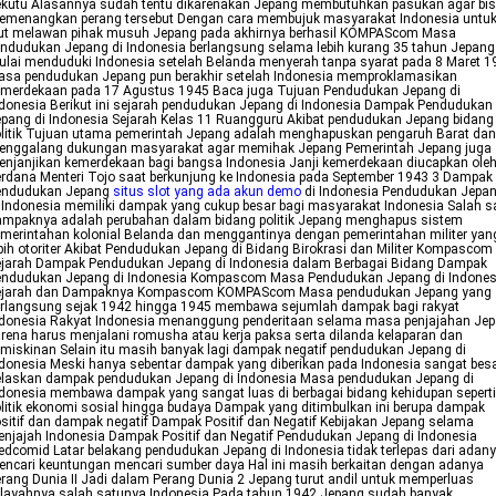
ekutu Alasannya sudah tentu dikarenakan Jepang membutuhkan pasukan agar bi
emenangkan perang tersebut Dengan cara membujuk masyarakat Indonesia untu
kut melawan pihak musuh Jepang pada akhirnya berhasil KOMPAScom Masa
ndudukan Jepang di Indonesia berlangsung selama lebih kurang 35 tahun Jepang
lai menduduki Indonesia setelah Belanda menyerah tanpa syarat pada 8 Maret 1
asa pendudukan Jepang pun berakhir setelah Indonesia memproklamasikan
emerdekaan pada 17 Agustus 1945 Baca juga Tujuan Pendudukan Jepang di
donesia Berikut ini sejarah pendudukan Jepang di Indonesia Dampak Pendudukan
pang di Indonesia Sejarah Kelas 11 Ruangguru Akibat pendudukan Jepang bidang
litik Tujuan utama pemerintah Jepang adalah menghapuskan pengaruh Barat dan
enggalang dukungan masyarakat agar memihak Jepang Pemerintah Jepang juga
njanjikan kemerdekaan bagi bangsa Indonesia Janji kemerdekaan diucapkan ole
rdana Menteri Tojo saat berkunjung ke Indonesia pada September 1943 3 Dampak
endudukan Jepang
situs slot yang ada akun demo
di Indonesia Pendudukan Jepa
 Indonesia memiliki dampak yang cukup besar bagi masyarakat Indonesia Salah s
ampaknya adalah perubahan dalam bidang politik Jepang menghapus sistem
merintahan kolonial Belanda dan menggantinya dengan pemerintahan militer yan
bih otoriter Akibat Pendudukan Jepang di Bidang Birokrasi dan Militer Kompascom
ejarah Dampak Pendudukan Jepang di Indonesia dalam Berbagai Bidang Dampak
endudukan Jepang di Indonesia Kompascom Masa Pendudukan Jepang di Indones
ejarah dan Dampaknya Kompascom KOMPAScom Masa pendudukan Jepang yang
erlangsung sejak 1942 hingga 1945 membawa sejumlah dampak bagi rakyat
ndonesia Rakyat Indonesia menanggung penderitaan selama masa penjajahan Je
rena harus menjalani romusha atau kerja paksa serta dilanda kelaparan dan
miskinan Selain itu masih banyak lagi dampak negatif pendudukan Jepang di
donesia Meski hanya sebentar dampak yang diberikan pada Indonesia sangat bes
elaskan dampak pendudukan Jepang di Indonesia Masa pendudukan Jepang di
donesia membawa dampak yang sangat luas di berbagai bidang kehidupan seperti
litik ekonomi sosial hingga budaya Dampak yang ditimbulkan ini berupa dampak
sitif dan dampak negatif Dampak Positif dan Negatif Kebijakan Jepang selama
njajah Indonesia Dampak Positif dan Negatif Pendudukan Jepang di Indonesia
dcomid Latar belakang pendudukan Jepang di Indonesia tidak terlepas dari adan
ncari keuntungan mencari sumber daya Hal ini masih berkaitan dengan adanya
rang Dunia II Jadi dalam Perang Dunia 2 Jepang turut andil untuk memperluas
ilayahnya salah satunya Indonesia Pada tahun 1942 Jepang sudah banyak