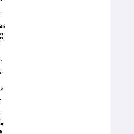
t
asa
ri
an
g
if
ak
 5
g
n
u
un
dan
an