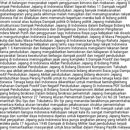
rlihat di kalangan masyarakat seperti penggunaan kimono dan makanan Jepang 5
mpak Pendudukan Jepang di Indonesia Materi Sejarah Kelas 11 Dampak negatif
endudukan Jepang Selama masa pendudukan Jepang banyak melaksanakan
giatankegiatan yang pada akhirnya malah merugikan dan menyengsarakan rakya
donesia Hal ini dilakukan demi memenuhi keperluan mereka baik di bidang politik
onomi sosial atau budaya Dampak politik Di bidang politik Jepang melakukan
strukturisasi Dampak Pendudukan Jepang di Indonesia dalam Berbagai Bidang M
endudukan Jepang di Indonesia dan Dampaknya Zenius Education Pengibaran
ndera Merah Putih dan penggunaan lagu Indonesia Raya juga kebijakan tak disada
an menguntungkan Indonesia Dampak Negatif Kebijakan Jepang di Masa Penjajah
kutip dari buku Masa Pendudukan Jepang di Indonesia karya Ringo Rahata Jepan
ngeluarkan berbagai kebijakan yang tentu saja merugikan bagi rakyat Indonesia
perti 1 5 Kemiskinan dan Kelaparan Ekonomi Indonesia mengalami tekanan berat
elama pendudukan Jepang mengakibatkan kemiskinan dan kelaparan di kalangan
syarakat Secara keseluruhan berbagai dampak positif dan negatif pendudukan
pang di Indonesia meninggalkan jejak yang kompleks 5 Dampak Positif dan Negat
ndudukan Jepang di Indonesia Akibat Pendudukan Jepang di Bidang Politik
ompascom Akibat Pendudukan Jepang di Bidang Ekonomi Kompascom Tahukah
amu apa akibat pendudukan Jepang di Indonesia bidang ekonomi Baca juga Damp
sitif Pendudukan Jepang Akibat pendudukan Jepang bidang ekonomi Jepang
mbutuhkan biaya Perang Pasifik untuk itu mengerahkan semua tenaga kerja dari
donesia Tenaga kerja dari Indonesia dikerahkan untuk membuat bentengbenteng
rtahanan Dampak Positif Dan Negatif Pendudukan Jepang Di Indonesia PDF Scribd
ampak Pendudukan Jepang di Bidang Sosial kumparancom Akibat pendudukan
pang bidang birokrasi Dalam bidang birokrasi pemerintah Jepang mengeluarkan
ndangundang Nomor 27 Tentang Aturan Pemerintah Daerah dan UU No 28 Tentan
merintah Shu Syu dan Tokubetsu Shi Syi yang menandai berakhirnya pemerintaha
mentara Kedua aturan tersebut merupakan pelaksanaan struktur pemerintahan
engan KOMPAScom Pendudukan Jepang dari 1942 hingga 1945 menjadi salah sat
sa terkelam bangsa Indonesia Kehidupan rakyat kala itu sangat memprihatinkan
enaga dan sumber daya Indonesia diperas untuk kepentingan perang Jepang Nam
rkat penjajahan Jepang pula Indonesia bisa punya angkatan perang yang terlatih 
rdeka pada 17 Agustus 1945 Dampak di Bidang Militer Saat pendudukan terjadi
pang memanfaatkan masyarakat untuk bisa terlibat dalam Perang Pasifik melaw