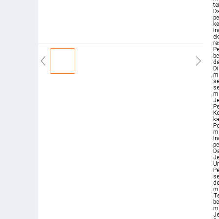
te
Da
p
ke
In
ek
re
P
be
d
Di
me
se
s
ma
Je
Pe
K
k
Po
me
In
pe
D
Je
U
Pe
se
d
ma
T
be
me
Je