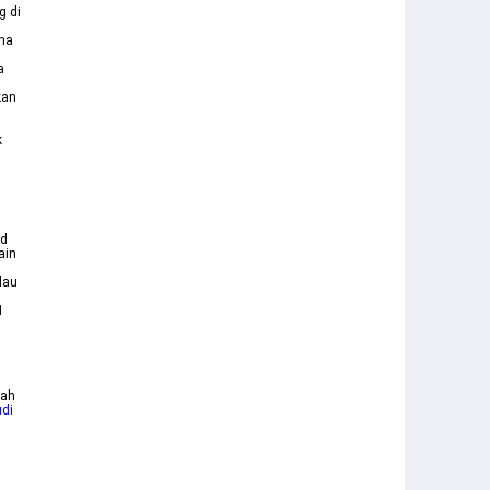
g di
na
a
kan
k
ad
ain
lau
1
nah
udi