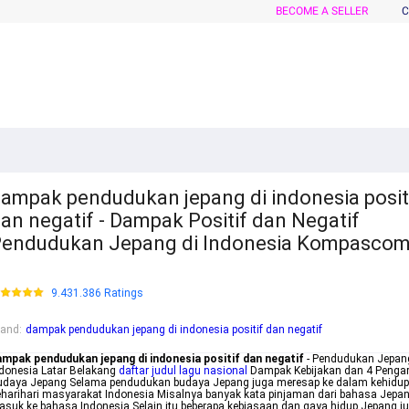
BECOME A SELLER
C
ampak pendudukan jepang di indonesia posit
an negatif - Dampak Positif dan Negatif
endudukan Jepang di Indonesia Kompasco
9.431.386 Ratings
rand
:
dampak pendudukan jepang di indonesia positif dan negatif
ampak pendudukan jepang di indonesia positif dan negatif
- Pendudukan Jepang
donesia Latar Belakang
daftar judul lagu nasional
Dampak Kebijakan dan 4 Penga
udaya Jepang Selama pendudukan budaya Jepang juga meresap ke dalam kehidu
harihari masyarakat Indonesia Misalnya banyak kata pinjaman dari bahasa Jepa
suk ke bahasa Indonesia Selain itu beberapa kebiasaan dan gaya hidup Jepang j