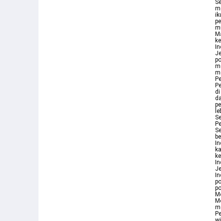
S
m
i
pe
mu
M
k
In
Je
po
m
me
Pe
P
di
d
pe
le
S
P
S
b
I
ka
ke
In
J
In
po
po
Me
Me
me
Pe
w