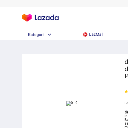
LazMall
Kategori
d
d
P
B
d
In
B
se
ma