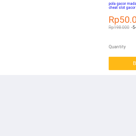
pola gacor mad
cheat slot gaco
Rp50.
Rp198.000
-5
Quantity
B