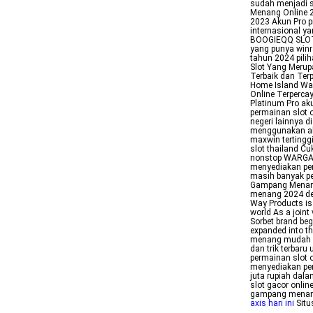
sudah menjadi s
Menang Online 2
2023 Akun Pro p
internasional
BOOGIEQQ SLOT S
yang punya winr
tahun 2024 pilih
Slot Yang Meru
Terbaik dan Ter
Home Island Way
Online Terperca
Platinum Pro ak
permainan slot 
negeri lainnya 
menggunakan ak
maxwin tertinggi
slot thailand Cu
nonstop WARGA1
menyediakan pem
masih banyak pe
Gampang Menang 
menang 2024 de
Way Products is
world As a join
Sorbet brand beg
expanded into th
menang mudah di
dan trik terbaru
permainan slot 
menyediakan per
juta rupiah dal
slot gacor onlin
gampang menang
axis hari ini
Situ