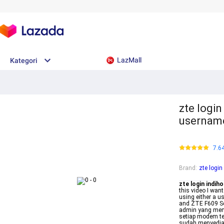
LazMall
Kategori
zte logi
username
7.6
Brand
:
zte logi
zte login indih
this video I wa
using either a 
and ZTE F609 S
admin yang memi
setiap modem te
sudah menyediaka