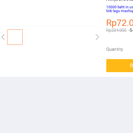
10000 baht in us
lirik lagu mashu
Rp72.
Rp204.000
-5
Quantity
B