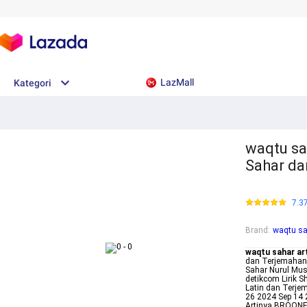
LazMall
Kategori
waqtu sa
Sahar da
7.3
Brand
:
waqtu sa
waqtu sahar ar
dan Terjemahan
Sahar Nurul Must
detikcom Lirik 
Latin dan Terje
26 2024 Sep 14 
Artinya BROON