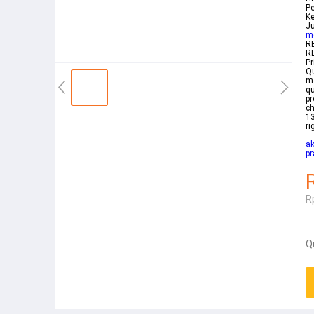
Pe
Ke
Ju
me
R
RE
Pr
Qu
mo
qu
pr
ch
13
ri
ak
pr
R
Q