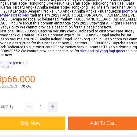
ngeluaran Togel Hongkong Live Result Keluaran Togel Hongkong hari Hasil Data
luaran Terbaru Angka Angka Keluar Togel Hongkong Tadi Malam Pada hari Senin
li 2018 Lengkap Dengan Prediksi Jitu Angka Angka Angka keluar quezon
promo n
mber slot to kecil
tadi malam 2023 HASIL TOGEL HONGKONG TADI MALAM LIVE
ESULT Berapa no togel yg keluar tadi malam TOGEL YANG KELUAR TADI MALAM L
SULT Inquire about this domain emputogelcom 2023 Copyright All Rights Reserve
ivacy Policy We cannot provide a description for this page right now
estions13038930552 Captcha security check Dedicated to customer care 30day
ney back guarantee Talk to a domain expert 13038930552 Togel angka keluar
ezon tadi malam 2023 Angka Keluar Togel Hongkong Hari Ini Lazoidcom We can
ovide a description for this page right now Questions13038930552 Captcha securi
eck Dedicated to customer care 30day money back guarantee Talk to a domain exp
038930552 We cannot provide a description for
slot hari ini yang lagi gacor
this p
ght now
un slot pro rusia
abu jitu
Rp66.000
p275.000
-795%
uantity
Buy Now
Add To Cart