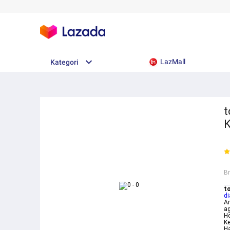
LazMall
Kategori
t
K
B
t
d
An
ag
Ho
Ke
Ha