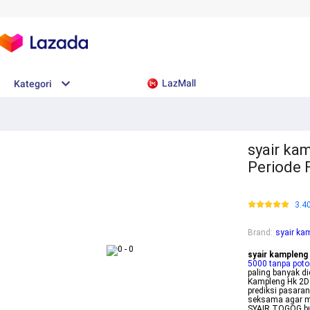
LazMall
Kategori
syair ka
Periode 
3.4
Brand
:
syair ka
syair kampleng 
5000 tanpa pot
paling banyak d
Kampleng Hk 2D
prediksi pasara
seksama agar m
SYAIR TOGOG bu