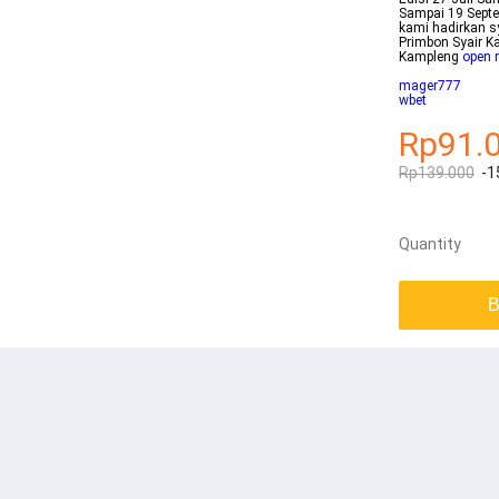
Sampai 19 Septe
kami hadirkan s
Primbon Syair K
Kampleng
open 
mager777
wbet
Rp91.
Rp139.000
-1
Quantity
B