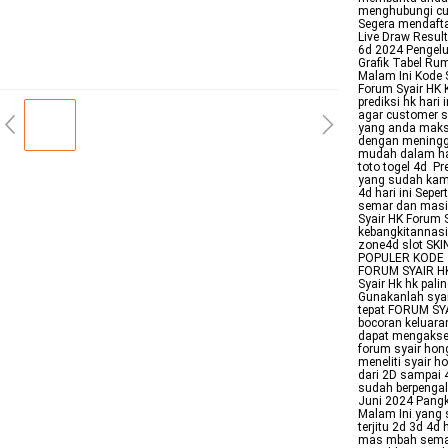
menghubungi cu
Segera mendaftar
Live Draw Resul
6d 2024 Pengelu
Grafik Tabel Rum
Malam Ini Kode S
Forum Syair HK 
prediksi hk har
agar customer 
yang anda maksu
dengan meningga
mudah dalam ha
toto togel 4d Pr
yang sudah kami 
4d hari ini Sepe
semar dan masih 
Syair HK Forum 
kebangkitannasi
zone4d slot SKI
POPULER KODE
FORUM SYAIR HK
Syair Hk hk pali
Gunakanlah syai
tepat FORUM SYA
bocoran keluaran
dapat mengakses
forum syair hon
meneliti syair 
dari 2D sampai 
sudah berpengala
Juni 2024 Pangka
Malam Ini yang 
terjitu 2d 3d 4d 
mas mbah semar d