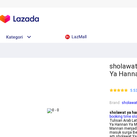
LazMall
Kategori
sholawat
Ya Hanna
5.5
Brand
:
sholawa
sholawat ya ha
booking time slo
Tulisan Arab L
Ya Hannan Ya M
Mannan menjadi 
masuk surga Ber
arti sholawat Y