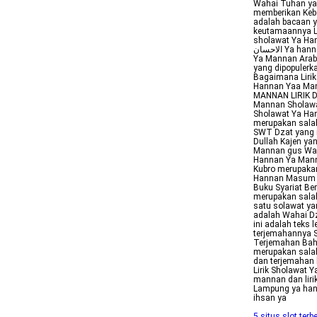
Wahai Tuhan ya
memberikan Keba
adalah bacaan y
keutamaannya Li
sholawat Ya Hannan Ya
ﺍﻻﺣﺴﺎﻥ Ya hannan ya mannan ya qodimal ikhsan Wahai Tuhan Teks Lirik Ya Hannan
Ya Mannan Arab
yang dipopulerk
Bagaimana Lirik
Hannan Yaa Ma
MANNAN LIRIK D
Mannan Sholawa
Sholawat Ya Ha
merupakan salah
SWT Dzat yang 
Dullah Kajen ya
Mannan gus Wak
Hannan Ya Mann
Kubro merupakan
Hannan Masum K
Buku Syariat B
merupakan sala
satu solawat ya
adalah Wahai Dz
ini adalah teks 
terjemahannya 
Terjemahan Ba
merupakan salah
dan terjemahan 
Lirik Sholawat 
mannan dan liri
Lampung ya ha
ihsan ya
5 situs slot ter