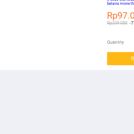
batavia movie th
Rp97.
Rp339.000
-7
Quantity
B