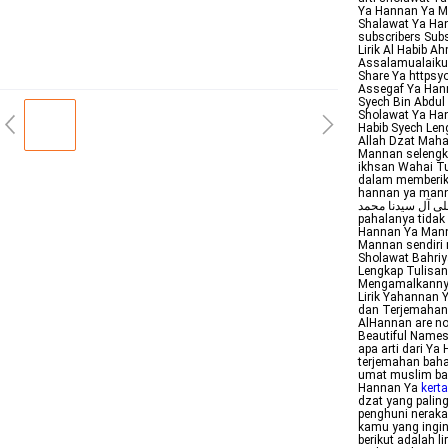
Ya Hannan Ya Ma
Shalawat Ya Han
subscribers Sub
Lirik Al Habib 
Assalamualaikum
Share Ya httpsy
Assegaf Ya Hann
Syech Bin Abdul 
Sholawat Ya Ha
Habib Syech Len
Allah Dzat Maha
Mannan selengkapnya ﻳﺎ ﺣﻨﺎﻥ ﻳﺎ ﻣﻨﺎﻥ ﻳﺎ ﻗﺪﻳﻢ ﺍﻻﺣﺴﺎﻥ Ya han
ikhsan Wahai T
dalam memberikan Kebaikan المنان AlMannaan On
hannan ya mann
على سيدنا محمد وعلى آل سيدنا محمد
pahalanya tidak
Hannan Ya Mann
Mannan sendiri 
Sholawat Bahriy
Lengkap Tulisan
Mengamalkannya 
Lirik Yahannan 
dan Terjemahan 
AlHannan are not
Beautiful Names 
apa arti dari Ya
terjemahan baha
umat muslim bai
Hannan Ya
kert
dzat yang palin
penghuni neraka
kamu yang ingi
berikut adalah l