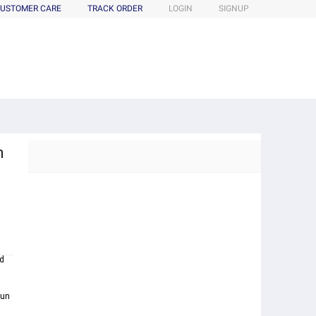
USTOMER CARE
TRACK ORDER
LOGIN
SIGNUP
n
d
i
iun