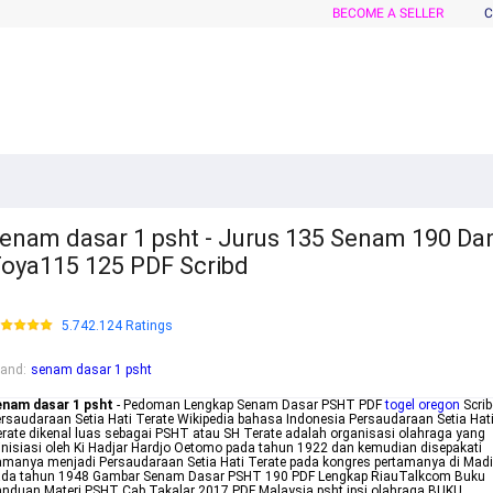
BECOME A SELLER
C
enam dasar 1 psht - Jurus 135 Senam 190 Da
oya115 125 PDF Scribd
5.742.124 Ratings
rand
:
senam dasar 1 psht
enam dasar 1 psht
- Pedoman Lengkap Senam Dasar PSHT PDF
togel oregon
Scrib
rsaudaraan Setia Hati Terate Wikipedia bahasa Indonesia Persaudaraan Setia Hat
rate dikenal luas sebagai PSHT atau SH Terate adalah organisasi olahraga yang
inisiasi oleh Ki Hadjar Hardjo Oetomo pada tahun 1922 dan kemudian disepakati
manya menjadi Persaudaraan Setia Hati Terate pada kongres pertamanya di Mad
ada tahun 1948 Gambar Senam Dasar PSHT 190 PDF Lengkap RiauTalkcom Buku
nduan Materi PSHT Cab Takalar 2017 PDF Malaysia psht ipsi olahraga BUKU