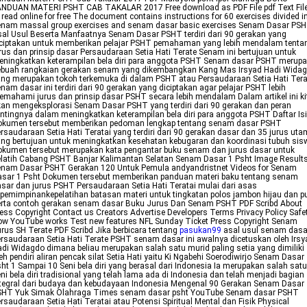
NDUAN MATERI PSHT CAB TAKALAR 2017 Free download as PDF File pdf Text File
 read online for free The document contains instructions for 60 exercises divided i
enam massal group exercises and senam dasar basic exercises Senam Dasar PS
al Usul Beserta Manfaatnya Senam Dasar PSHT terdiri dari 90 gerakan yang
iciptakan untuk memberikan pelajar PSHT pemahaman yang lebih mendalam tenta
rus dan prinsip dasar Persaudaraan Setia Hati Terate Senam ini bertujuan untuk
ningkatkan keterampilan bela diri para anggota PSHT Senam dasar PSHT merup
ebuah rangkaian gerakan senam yang dikembangkan Kang Mas Irsyad Hadi Wida
ng merupakan tokoh terkemuka di dalam PSHT atau Persaudaraan Setia Hati Tera
nam dasar ini terdiri dari 90 gerakan yang diciptakan agar pelajar PSHT lebih
mahami jurus dan prinsip dasar PSHT secara lebih mendalam Dalam artikel ini ki
an mengeksplorasi Senam Dasar PSHT yang terdiri dari 90 gerakan dan peran
ntingnya dalam meningkatkan keterampilan bela diri para anggota PSHT Daftar Isi
okumen tersebut memberikan pedoman lengkap tentang senam dasar PSHT
rsaudaraan Setia Hati Teratai yang terdiri dari 90 gerakan dasar dan 35 jurus ut
ng bertujuan untuk meningkatkan kesehatan kebugaran dan koordinasi tubuh sis
kumen tersebut merupakan kata pengantar buku senam dan jurus dasar untuk
latih Cabang PSHT Banjar Kalimantan Selatan Senam Dasar 1 Psht Image Result
enam Dasar PSHT Gerakan 120 Untuk Pemula andyandristnet Videos for Senam
asar 1 Psht Dokumen tersebut memberikan panduan materi baku tentang senam
sar dan jurus PSHT Persaudaraan Setia Hati Teratai mulai dari asas
pemimpinankepelatihan batasan materi untuk tingkatan polos jambon hijau dan pu
erta contoh gerakan senam dasar Buku Jurus Dan Senam PSHT PDF Scribd About
ess Copyright Contact us Creators Advertise Developers Terms Privacy Policy Safe
w YouTube works Test new features NFL Sunday Ticket Press Copyright Senam
rus SH Terate PDF Scribd Jika berbicara tentang
pasukan99
asal usul senam dasa
rsaudaraan Setia Hati Terate PSHT senam dasar ini awalnya dicetuskan oleh Irsy
di Widagdo dimana beliau merupakan salah satu murid paling setia yang dimiliki
eh pendiri aliran pencak silat Setia Hati yaitu Ki Ngabehi Soerodiwirjo Senam Dasar
ht 1 Sampai 10 Seni bela diri yang berasal dari Indonesia Ia merupakan salah satu
ni bela diri tradisional yang telah lama ada di Indonesia dan telah menjadi bagian
tegral dari budaya dan kebudayaan Indonesia Mengenal 90 Gerakan Senam Dasar
SHT Yuk Simak Olahraga Times senam dasar psht YouTube Senam dasar PSHT
rsaudaraan Setia Hati Teratai atau Potensi Spiritual Mental dan Fisik Physical