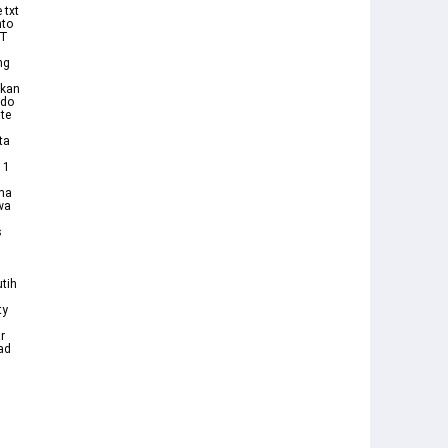
 txt
nto
HT
ng
akan
gdo
te
ta
 1
ama
wa
s
tih
ty
r
ad