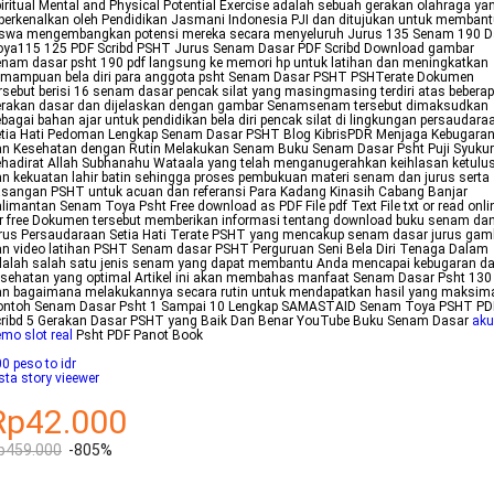
iritual Mental and Physical Potential Exercise adalah sebuah gerakan olahraga ya
perkenalkan oleh Pendidikan Jasmani Indonesia PJI dan ditujukan untuk memban
iswa mengembangkan potensi mereka secara menyeluruh Jurus 135 Senam 190 
oya115 125 PDF Scribd PSHT Jurus Senam Dasar PDF Scribd Download gambar
nam dasar psht 190 pdf langsung ke memori hp untuk latihan dan meningkatkan
emampuan bela diri para anggota psht Senam Dasar PSHT PSHTerate Dokumen
rsebut berisi 16 senam dasar pencak silat yang masingmasing terdiri atas bebera
erakan dasar dan dijelaskan dengan gambar Senamsenam tersebut dimaksudkan
bagai bahan ajar untuk pendidikan bela diri pencak silat di lingkungan persaudara
etia Hati Pedoman Lengkap Senam Dasar PSHT Blog KibrisPDR Menjaga Kebugara
an Kesehatan dengan Rutin Melakukan Senam Buku Senam Dasar Psht Puji Syukur
hadirat Allah Subhanahu Wataala yang telah menganugerahkan keihlasan ketulu
n kekuatan lahir batin sehingga proses pembukuan materi senam dan jurus serta
sangan PSHT untuk acuan dan referansi Para Kadang Kinasih Cabang Banjar
limantan Senam Toya Psht Free download as PDF File pdf Text File txt or read onli
r free Dokumen tersebut memberikan informasi tentang download buku senam da
rus Persaudaraan Setia Hati Terate PSHT yang mencakup senam dasar jurus gam
n video latihan PSHT Senam dasar PSHT Perguruan Seni Bela Diri Tenaga Dalam
dalah salah satu jenis senam yang dapat membantu Anda mencapai kebugaran d
sehatan yang optimal Artikel ini akan membahas manfaat Senam Dasar Psht 130
an bagaimana melakukannya secara rutin untuk mendapatkan hasil yang maksim
ontoh Senam Dasar Psht 1 Sampai 10 Lengkap SAMASTAID Senam Toya PSHT PD
cribd 5 Gerakan Dasar PSHT yang Baik Dan Benar YouTube Buku Senam Dasar
ak
mo slot real
Psht PDF Panot Book
0 peso to idr
sta story vieewer
Rp42.000
p459.000
-805%