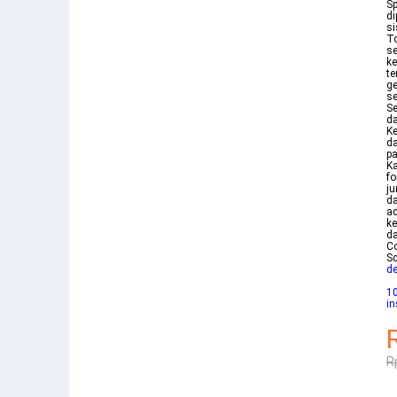
Sp
di
s
T
se
k
te
g
se
S
d
Ke
da
pa
Ka
fo
ju
da
a
ke
d
C
S
de
10
in
R