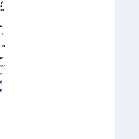
ng
tu
Dan
pa
an
n
san
ne
n
bar
an
al
F
un