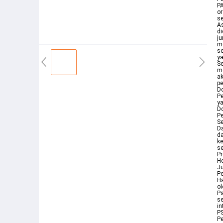
PA
or
s
As
d
ju
me
s
ya
Se
me
ak
pe
D
Pe
ya
Do
Pe
S
D
da
ke
s
Pr
Ho
Ju
Pe
Ha
ol
Ps
se
in
P
Pe