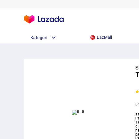
LazMall
Kategori
s
T
B
s
Pe
Te
di
na
p
Pa