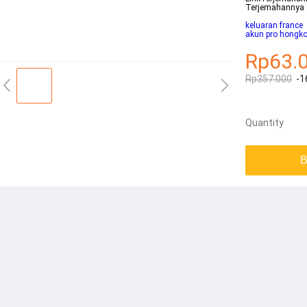
Terjemahannya 
keluaran france
akun pro hongko
Rp63.
Rp357.000
-1
Quantity
B