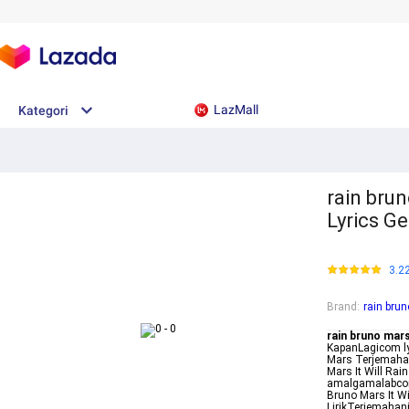
LazMall
Kategori
rain brun
Lyrics Ge
3.2
Brand
:
rain brun
rain bruno mars 
KapanLagicom lyr
Mars Terjemahan 
Mars It Will Rain
amalgamalabcom
Bruno Mars It Wi
LirikTerjemahani