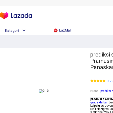
LazMall
Kategori
prediksi 
Pramusim
Panaska
8.7
Brand
:
prediksi 
prediksi skor li
gratis da bar
Juv
Leipzig vs Juven
RB Leipzig vs J
3 Oktober 2024 