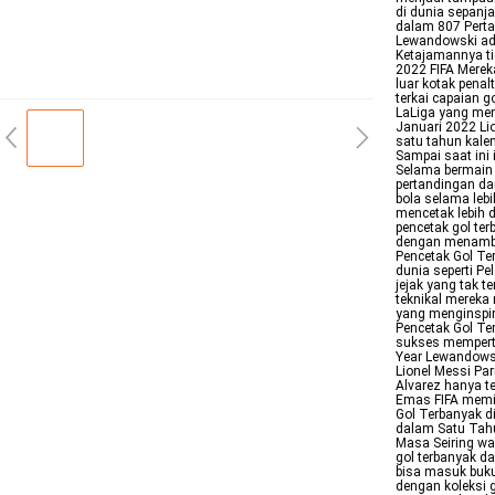
di dunia sepanj
dalam 807 Perta
Lewandowski ad
Ketajamannya tid
2022 FIFA Merek
luar kotak penal
terkai capaian g
LaLiga yang men
Januari 2022 Li
satu tahun kale
Sampai saat ini 
Selama bermain 
pertandingan da
bola selama lebi
mencetak lebih 
pencetak gol ter
dengan menamba
Pencetak Gol Te
dunia seperti Pe
jejak yang tak 
teknikal mereka
yang menginspir
Pencetak Gol Te
sukses memperta
Year Lewandowsk
Lionel Messi Pa
Alvarez hanya te
Emas FIFA memili
Gol Terbanyak d
dalam Satu Tahu
Masa Seiring wa
gol terbanyak d
bisa masuk buku
dengan koleksi 