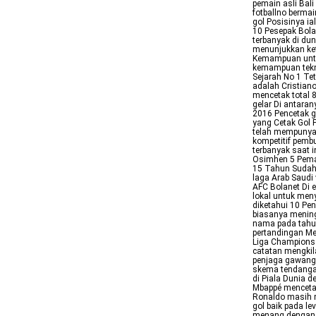
pemain asli Bali
fotballno berma
gol Posisinya i
10 Pesepak Bola
terbanyak di du
menunjukkan ket
Kemampuan untuk
kemampuan tekn
Sejarah No 1 Tet
adalah Cristiano
mencetak total 8
gelar Di antara
2016 Pencetak go
yang Cetak Gol 
telah mempunyai
kompetitif pemb
terbanyak saat i
Osimhen 5 Pemai
15 Tahun Sudah 
laga Arab Saudi 
AFC Bolanet Di 
lokal untuk meny
diketahui 10 Pen
biasanya mening
nama pada tahun
pertandingan Me
Liga Champions 
catatan mengkil
penjaga gawang 
skema tendangan
di Piala Dunia d
Mbappé mencetak
Ronaldo masih m
gol baik pada le
menang dengan s