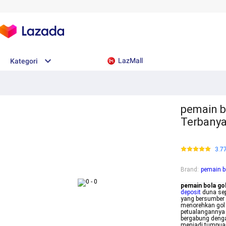
LazMall
Kategori
pemain b
Terbanya
3.7
Brand
:
pemain b
pemain bola go
deposit
duna sep
yang bersumber d
menorehkan gol 
petualangannya 
bergabung denga
menjadi tumpuan 