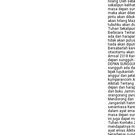
hilang Oleh seba
sekalipun kelih
masa depan sun
maka akan dibe
pintu akan dib
akan hilang Maz
tubuhku akan d
Tuhan Sekalipun
Berbicara Tent
ada dan harapa
tidak akan put
tiada akan dipu
Bersabarlah ka
citacitamu akan
Amsal 2318 Kar
depan sungguh 
DEPAN SUNGGUH
sungguh ada dan
bijak tujukanla
anggur dan pela
kumparancom Am
Alkitab Tentang
depan dan harap
dan buku Jamin
orangorang yang
Mendorong dan 
Janganlah hatim
senantiasa Kar
dalam ayat ema
masa depan sung
ini juga dapat 
Tuhan Konteks 2
mendapatnya ma
ayat emas Alkit
benarbenar sun