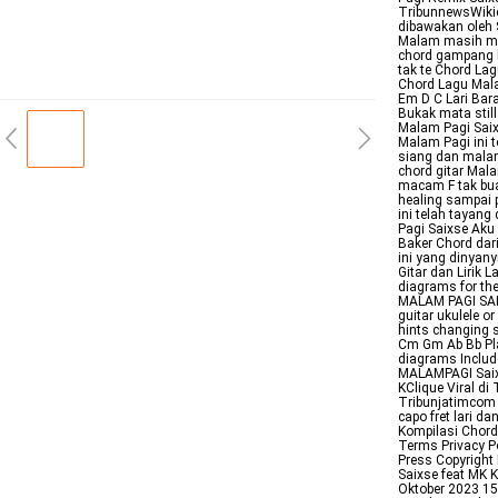
TribunnewsWikic
dibawakan oleh 
Malam masih mud
chord gampang k
tak te Chord La
Chord Lagu Mala
Em D C Lari Bara
Bukak mata still
Malam Pagi Saixs
Malam Pagi ini 
siang dan malam
chord gitar Mal
macam F tak bua
healing sampai 
ini telah tayang
Pagi Saixse Aku
Baker Chord dar
ini yang dinyan
Gitar dan Lirik
diagrams for the
MALAM PAGI SAIX
guitar ukulele o
hints changing 
Cm Gm Ab Bb Play
diagrams Includ
MALAMPAGI Saixs
KClique Viral di
Tribunjatimcom L
capo fret lari 
Kompilasi Chord
Terms Privacy P
Press Copyright
Saixse feat MK 
Oktober 2023 15