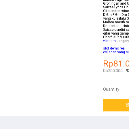
Groningen and U
Saixse Lyrics Ch
Gitar indonesia
D Gm F Gm Dm D 
yang ku selalu 
Malam masih mud
Dm tentang cint
Saixse sendiri s
gitar yang gamp
Chord Kunci Gi
vietnam
Jangan 
slot demo real
collagen yang 
Rp81.
Rp200.000
-9
Quantity
B