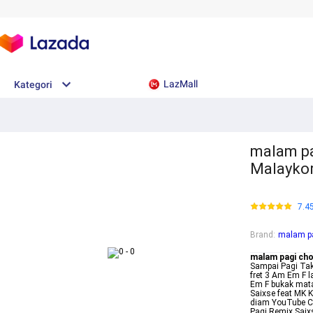
LazMall
Kategori
malam pa
Malayko
7.4
Brand
:
malam pa
malam pagi ch
Sampai Pagi Tak
fret 3 Am Em F l
Em F bukak mata
Saixse feat MK 
diam YouTube Ch
Pagi Remix Saix