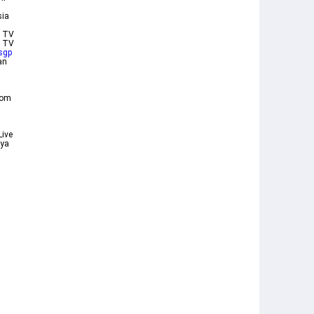
sia
s TV
r TV
sgp
an
com
Live
aya