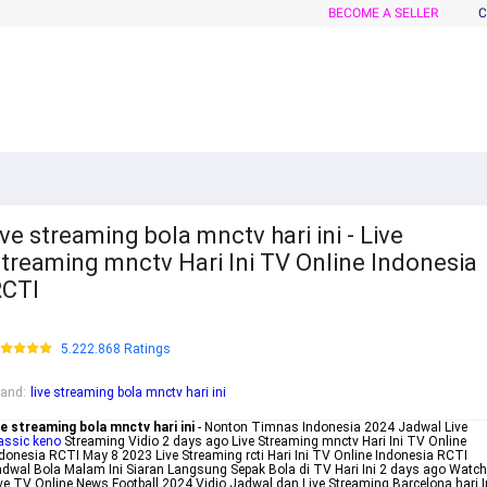
BECOME A SELLER
C
ive streaming bola mnctv hari ini - Live
treaming mnctv Hari Ini TV Online Indonesia
CTI
5.222.868 Ratings
rand
:
live streaming bola mnctv hari ini
ve streaming bola mnctv hari ini
- Nonton Timnas Indonesia 2024 Jadwal Live
assic keno
Streaming Vidio 2 days ago Live Streaming mnctv Hari Ini TV Online
donesia RCTI May 8 2023 Live Streaming rcti Hari Ini TV Online Indonesia RCTI
dwal Bola Malam Ini Siaran Langsung Sepak Bola di TV Hari Ini 2 days ago Watch
ve TV Online News Football 2024 Vidio Jadwal dan Live Streaming Barcelona hari I