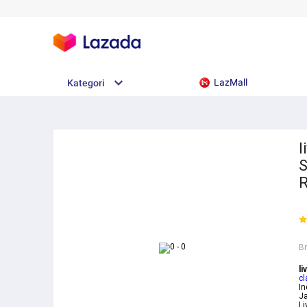
LazMall
Kategori
l
S
R
B
li
cl
In
Ja
Li