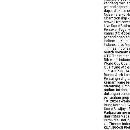
kandang menjamu
pertandingan dimu
dapat diakses se
Nusantara FC Har
Championship ki
crown Live cove
Live Score Badmi
Persekat Tegal 
Kamis 3 Oktobe
pertandingan an
Indonesia Kamis
Indonesia vs Vi
Timnas Indonesi
match Vietnam i
UTC The match i
5th while Indone
World Cup Qual 
Qualifying Afc 
TRIBUNPONTIANAK
Banda Aceh kont
Persaingn di gru
keenam yang baka
streaming Timna
malam ini dan j
dukungan penon
penyisihan grup
1912024 Pertand
Bung Karno SUG
Score Sriwijaya 
Padjajaran memb
dari PSMS Medan
Persikota Hari I
vs Timnas Indon
KUALIFIKASI PI