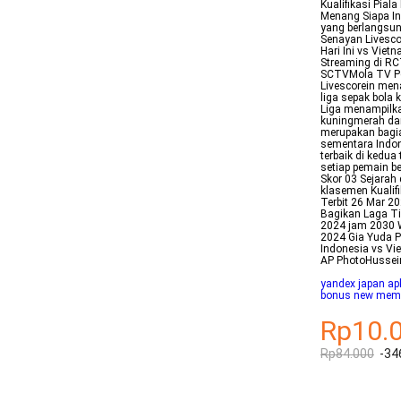
Kualifikasi Pia
Menang Siapa In
yang berlangsun
Senayan Livesco
Hari Ini vs Vie
Streaming di RC
SCTVMola TV Pen
Livescorein men
liga sepak bola 
Liga menampilka
kuningmerah dan
merupakan bagia
sementara Indo
terbaik di kedua
setiap pemain b
Skor 03 Sejarah 
klasemen Kualifi
Terbit 26 Mar 2
Bagikan Laga Ti
2024 jam 2030 W
2024 Gia Yuda P
Indonesia vs Vi
AP PhotoHussei
yandex japan apk
bonus new memb
Rp10.
Rp84.000
-34