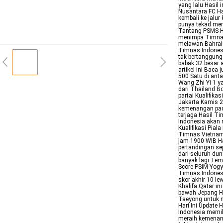
yang lalu Hasil
Nusantara FC Har
kembali ke jalu
punya tekad memp
Tantang PSMS Hi
menimpa Timnas 
melawan Bahrain
Timnas Indonesi
tak bertanggung
babak 32 besar a
artikel ini Baca
500 Satu di anta
Wang Zhi Yi 1 
dari Thailand B
partai Kualifika
Jakarta Kamis 
kemenangan pada 
terjaga Hasil T
Indonesia akan 
Kualifikasi Pia
Timnas Vietnam 
jam 1900 WIB H
pertandingan sep
dari seluruh du
banyak lagi Tem
Score PSIM Yogya
Timnas Indonesi
skor akhir 10 l
Khalifa Qatar i
bawah Jepang Ha
Taeyong untuk m
Hari Ini Update
Indonesia memil
meraih kemenang