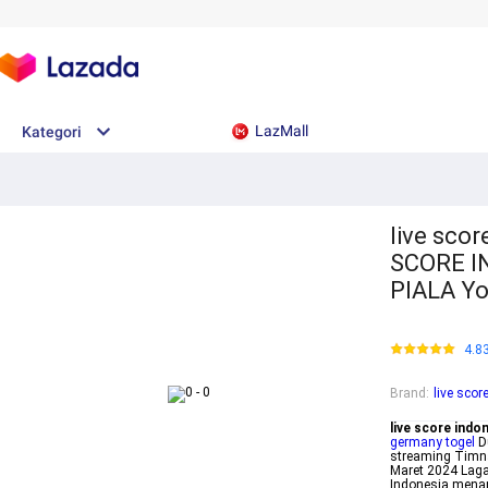
LazMall
Kategori
live scor
SCORE I
PIALA Y
4.8
Brand
:
live scor
live score indon
germany togel
Du
streaming Timna
Maret 2024 Lag
Indonesia menan