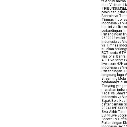
faktor ini memb
atas Vietnam Li
TRIBUNSUMSELC
perebutan gelar
Bahrain vs Timn
Timnas Indonesi
Indonesia vs Vi
hari ini via liv
pertandingan fin
Pertandingan fi
2682023 mulai T
Indonesia vs Vi
vs Timnas Indon
itu akan berlan
RCTI serta GTV 
Nasional Bahrai
AFF Live Score P
live score H2H 
Indonesia vs Vi
Pertandingan Ti
langsung laga V
streaming Mola 
perdananya di K
Taeyong yang m
menahan imbang 
Tegal vs Bhayan
Indonesia vs Vi
Sepak Bola Hasi
daftar pemain S
2024 LIVE SCOR
Skor Akhir Timn
ESPN Live Socce
Soccer TV Dafta
Pertandingan Kl
Indonesia Dec 15