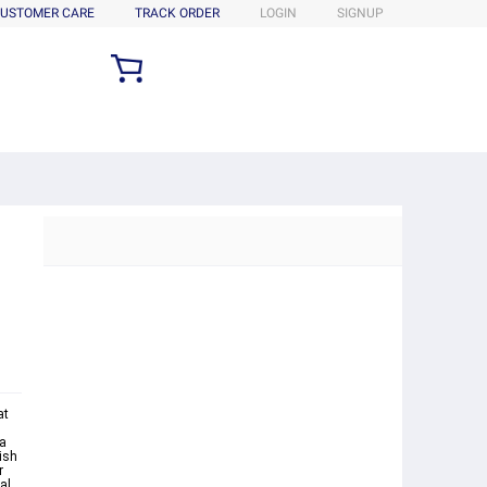
USTOMER CARE
TRACK ORDER
LOGIN
SIGNUP
at
sa
ish
r
al