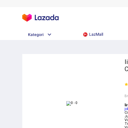
LazMall
Kategori
l
C
B
li
jo
Ci
Ju
Vi
Tr
Vi