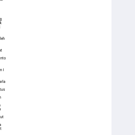
g
k
t
leh
u
at
anto
n I
arla
tus
n
h
u
kut
a
t