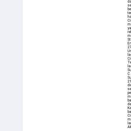
da
se
be
t
ha
Ci
m
ya
re
mu
St
En
27
Un
la
Ci
T
la
Su
C 
Su
21
di
se
pe
m
ba
d
Ka
ba
Ci
me
la
Ak