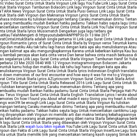
ric Video Surat Cinta Untuk Starla Virgoun Lirik lagu YouTube Lirik Lagu Surat Cinta
tuk Starla Virgoun Tambunan Bolacom Lirik lagu Virgoun Surat Cinta Untuk Starla
TARA News Virgoun Surat Cinta Untuk Starla Puisi Genius Lirik Lagu Surat Cinta
tuk Starla oleh Virgoun dan Maknanya Virgoun Lyrics Surat Cinta Untuk Starla
ahasa Indonesia Ku tuliskan kenangan tentang Caraku menemukan dirimu Tentan
pa yang membuatku mudah Berikan hatiku padamu Takkan habis sejuta lagu Untu
nceritakan cantikmu Virgoun Surat Cinta Untuk Starla Lirik YouTube Virgoun Sura
nta Untuk Starla lyrics Musixmatch Dengarkan juga lagu terbaru gw
atKauTelahMengerti di httpsyoutubebHvkNPP8P3o Di 13 Mei 2017
ratCintaUntukStarla adalah single pertama Vi Lirik Lagu Surat Cinta Untuk Starla o
rgoun Romantis Lyrics of Surat Cinta Untuk Starla by Virgoun verse Teruntuk kam
dup dan matiku Aku tak tahu lagi harus dengan kata apa aku menuliskannya Atau
ngan kalimat apa aku mengungkapkannya Karena untuk keberkian kalinya Kau bu
u kembali percaya akan kata cinta verse Dan benar bahwa cinta masih berkuasa di
as segalanya Lirik Lagu Surat Cinta untuk Starla Virgoun Tambunan Hanif Sri Yuli
perbarui 23 Mei 2020 0840 WIB 12 Virgoun Instagramvirgoun Bolacom Jakarta
runtuk kamu hidup dan matiku Aku tak tahu lagi harus dengan kata apa aku
nuliskannya Virgoun Surat Cinta Untuk Starla lyrics Indonesian English translatio
n down memories of our first encounter and how easy it was for me to g Virgoun
rat Cinta Untuk Starla Lyrics AZLyricscom Virgoun Surat Cinta Untuk Starla Artist
rgoun Title Surat Cinta Untuk Starla Released 2016 Lirik Lagu Surat Cinta Untuk St
u tuliskan kenangan tentang Caraku menemukan dirimu Tentang apa yang
mbuatku mudah Berikan hatiku padamu Surat Cinta Untuk Starla Penjaga Hati Pu
au Terus Virgoun Surat Cinta Untuk Starla English Translation Lyrics I wrote about
mories On how I found you About what made it easy Giving you my heart A millio
ngs won39t be enough Lirik Lagu Surat Cinta untuk Starla Virgoun Ku tuliskan
enangan tentang Caraku menemukan dirimu Tentang apa yang membuatku muda
rikan hatiku padamu Takkan habis sejuta lagu Untuk menceritakan cantikmu Lag
ng dinyanyikan oleh Virgoun ini memiliki arti dan makna tentang kebahagiaannya
as kehadiran seorang anak perempuan yang diberi nama Starla Selengkapnya beri
rik lagu Surat Cinta Untuk Starla yang dibawakan oleh Virgoun Virgoun Surat Cinta
tuk Starla Lirik
wajah lucu bikin ngakak
YouTube Lirik Lagu Surat Cinta untuk Starl
rgoun dan Fakta di Lirik Lagu Surat Cinta Untuk Starla Virgoun InsertLive Lagu Sura
nta untuk Starla memiliki lirik yang menceritakan tentang kasih sayang Simak lirik