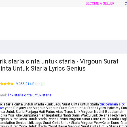
BECOME A SELLER
C
irik starla cinta untuk starla - Virgoun Surat
inta Untuk Starla Lyrics Genius
9.355.914 Ratings
rand
:
lirik starla cinta untuk starla
rik starla cinta untuk starla
- Lirik Lagu Surat Cinta untuk Starla
trik bermain slot
ker
yang Dinyanyikan Virgoun Virgoun Surat Cinta Untuk Starla Lyrics LyricsMy Sur
nta Untuk Starla Penjaga Hati Putus Atau Terus Lirik Virgoun Nadhif Basalamah
dika YouTube Lumpuhkanlah Ingatanku Nanti Garis Waktu Lirik Geisha Fredy Fier
rgoun Surat Cinta Untuk Starla Lyrics Genius Virgoun Surat Cinta Untuk Starla Engl
anslation Genius Lirik Lagu Surat Cinta Untuk Starla Virgoun WowKeren Kunci Gita
rgoun Surat Cinta Untuk Starla Chord Dasar Virgoun Surat Cinta Untuk Starla Offici