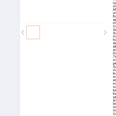
Ly
un
AN
un
B
a
me
Ci
Sa
Su
Vi
hi
de
ak
at
Di
Te
me
pe
Su
Vi
K
me
At
me
so
k
Be
ya
at
li
Un
Vi
Ci