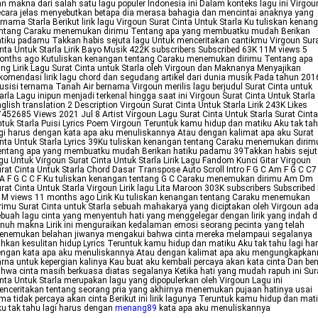
n makna dari salah satu lagu populer Indonesia ini Dalam konteks lagu ini Virgou
cara jelas menyebutkan betapa dia merasa bahagia dan mencintai anaknya yang
rnama Starla Berikut lirik lagu Virgoun Surat Cinta Untuk Starla Ku tuliskan kenan
entang Caraku menemukan dirimu Tentang apa yang membuatku mudah Berikan
tiku padamu Takkan habis sejuta lagu Untuk menceritakan cantikmu Virgoun Sur
nta Untuk Starla Lirik Bayo Musik 422K subscribers Subscribed 63K 11M views 5
onths ago Kutuliskan kenangan tentang Caraku menemukan dirimu Tentang apa
ng Lirik Lagu Surat Cinta untuk Starla oleh Virgoun dan Maknanya Menyajikan
komendasi lirik lagu chord dan segudang artikel dari dunia musik Pada tahun 201
sisi ternama Tanah Air bernama Virgoun merilis lagu berjudul Surat Cinta untuk
arla Lagu inipun menjadi terkenal hingga saat ini Virgoun Surat Cinta Untuk Starla
glish translation 2 Description Virgoun Surat Cinta Untuk Starla Lirik 243K Likes
452685 Views 2021 Jul 8 Artist Virgoun Lagu Surat Cinta Untuk Starla Surat Cinta
tuk Starla Puisi Lyrics Poem Virgoun Teruntuk kamu hidup dan matiku Aku tak ta
gi harus dengan kata apa aku menuliskannya Atau dengan kalimat apa aku Surat
nta Untuk Starla Lyrics 39Ku tuliskan kenangan tentang Caraku menemukan dirim
entang apa yang membuatku mudah Berikan hatiku padamu 39Takkan habis sejut
gu Untuk Virgoun Surat Cinta Untuk Starla Lirik Lagu Fandom Kunci Gitar Virgoun
rat Cinta Untuk Starla Chord Dasar Transpose Auto Scroll Intro F G C Am F G C C7
A F G C C F Ku tuliskan kenangan tentang G C Caraku menemukan dirimu Am Dm
rat Cinta Untuk Starla Virgoun Lirik lagu Lita Maroon 303K subscribers Subscribed 
M views 11 months ago Lirik Ku tuliskan kenangan tentang Caraku menemukan
rimu Surat Cinta untuk Starla sebuah mahakarya yang diciptakan oleh Virgoun ad
buah lagu cinta yang menyentuh hati yang menggelegar dengan lirik yang indah 
nuh makna Lirik ini menguraikan kedalaman emosi seorang pecinta yang telah
enemukan belahan jiwanya mengakui bahwa cinta mereka melampaui segalanya
hkan kesulitan hidup Lyrics Teruntuk kamu hidup dan matiku Aku tak tahu lagi ha
engan kata apa aku menuliskannya Atau dengan kalimat apa aku mengungkapkan
rna untuk kepergian kalinya Kau buat aku kembali percaya akan kata cinta Dan be
hwa cinta masih berkuasa diatas segalanya Ketika hati yang mudah rapuh ini Sur
nta Untuk Starla merupakan lagu yang dipopulerkan oleh Virgoun Lagu ini
nceritakan tentang seorang pria yang akhirnya menemukan pujaan hatinya usai
ma tidak percaya akan cinta Berikut ini lirik lagunya Teruntuk kamu hidup dan mat
u tak tahu lagi harus dengan
menang89
kata apa aku menuliskannya