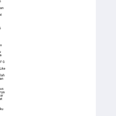
n
gan
at
6
hu
u
a
 F G
Like
alah
dan
rus
nya
nar
at
iku