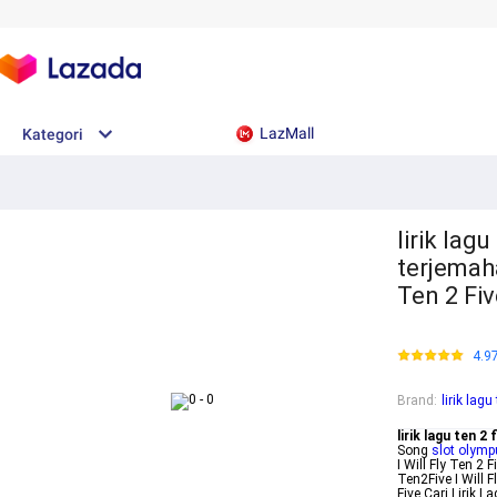
LazMall
Kategori
lirik lagu
terjemaha
Ten 2 Fi
4.9
Brand
:
lirik lagu
lirik lagu ten 2
Song
slot olymp
I Will Fly Ten 2 
Ten2Five I Will Fl
Five Cari Lirik L