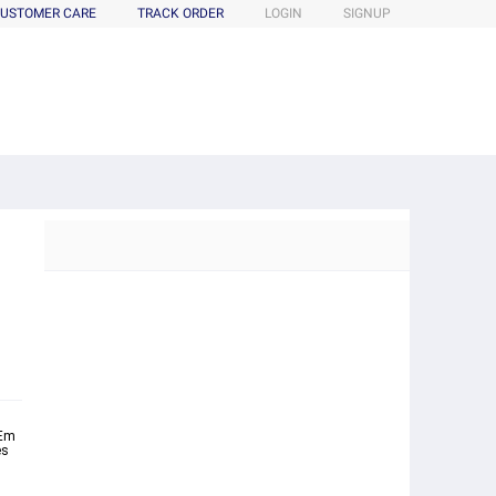
USTOMER CARE
TRACK ORDER
LOGIN
SIGNUP
 Em
es