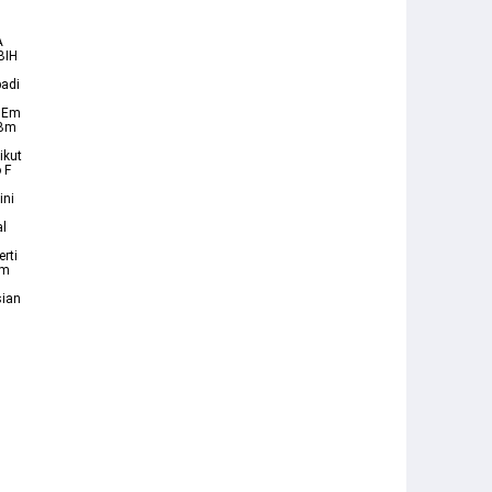
A
BIH
badi
u Em
 Bm
ikut
 F
ini
al
rti
Dm
sian