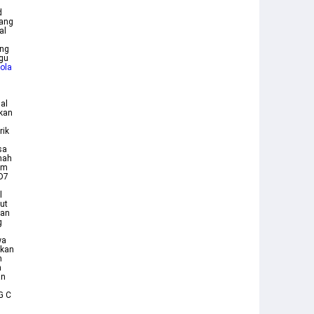
d
yang
al
ang
agu
ola
al
ikan
rik
sa
nah
Bm
 D7
l
ut
dan
g
wa
ukan
h
n
an
u
G C
s