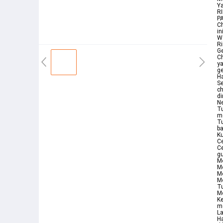
Y
R
P
Ch
in
We
R
Ge
Ch
ya
g
Ha
S
ch
di
Ne
Tu
m
Tu
ba
Ku
Ce
Ce
gu
Me
Me
Me
M
Tu
Me
Ke
m
La
Ha