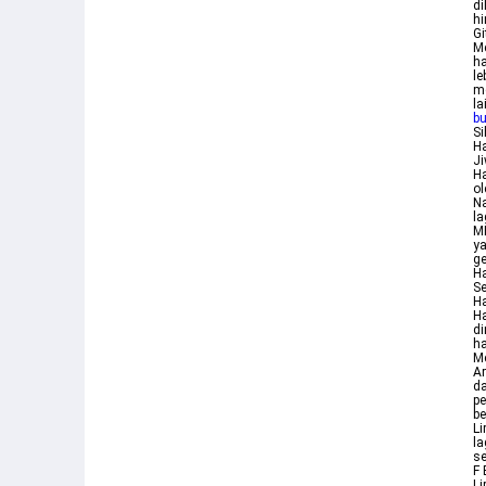
di
hi
Gi
Me
ha
le
me
la
b
S
Ha
J
Ha
ol
Na
la
M
ya
g
Ha
Se
Ha
Ha
di
ha
Me
A
da
p
be
Li
la
se
F 
Li