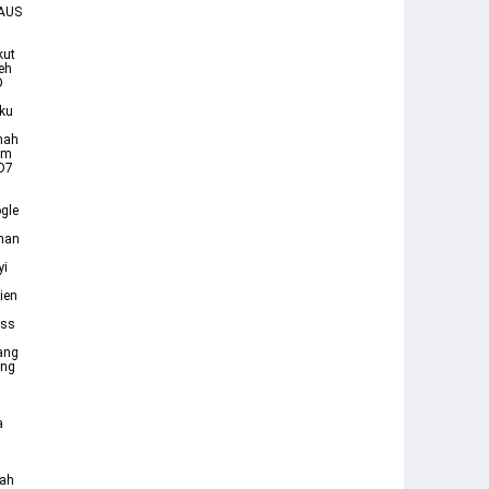
HAUS
kut
leh
D
iku
nah
Bm
 D7
gle
ahan
yi
ien
ass
Yang
ang
a
nah