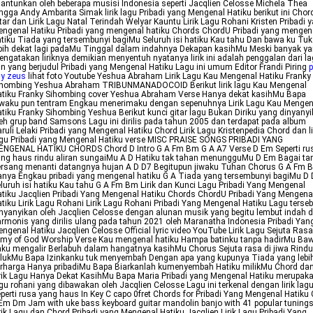
lantunkan oleh beberapa musisi Indonesia seperti Jacqlien Celosse Michela Thea
ngga Andy Ambarita Simak lirik lagu Pribadi yang Mengenal Hatiku berikut ini Chor
tar dan Lirik Lagu Natal Terindah Welyar Kauntu Lirik Lagu Rohani Kristen Pribadi 
ngenal Hatiku Pribadi yang mengenal hatiku Chords ChordU Pribadi yang mengen
tiku Tiada yang tersembunyi bagiMu Seluruh isi hatiku Kau tahu Dan bawa ku Tuk
bih dekat lagi padaMu Tinggal dalam indahnya Dekapan kasihMu Meski banyak y
ngatakan liriknya demikian menyentuh nyatanya lirik ini adalah penggalan dari l
in yang berjudul Pribadi yang Mengenal Hatiku Lagu ini umum Editor Frandi Piring
p
uy zeus
lihat foto Youtube Yeshua Abraham Lirik Lagu Kau Mengenal Hatiku Franky
ihombing Yeshua Abraham TRIBUNMANADOCOID Berikut lirik lagu Kau Mengenal
tiku Franky Sihombing cover Yeshua Abraham Verse Hanya dekat kasihMu Bapa
iwaku pun tentram Engkau menerimaku dengan sepenuhnya Lirik Lagu Kau Mengen
tiku Franky Sihombing Yeshua Berikut kunci gitar lagu Bukan Diriku yang dinyany
eh grup band Samsons Lagu ini dirilis pada tahun 2005 dan terdapat pada album
ruli Lelaki Pribadi yang Mengenal Hatiku Chord Lirik Lagu Kristenpedia Chord dan li
gu Pribadi yang Mengenal Hatiku verse MISC PRAISE SONGS PRIBADI YANG
ENGENAL HATIKU CHORDS Chord D Intro G A Fm Bm G A A7 Verse D Em Seperti ru
ng haus rindu aliran sungaiMu A D Hatiku tak tahan menungguMu D Em Bagai ta
ersang menanti datangnya hujan A D D7 Begitupun jiwaku Tuhan Chorus G A Fm 
nya Engkau pribadi yang mengenal hatiku G A Tiada yang tersembunyi bagiMu D
luruh isi hatiku Kau tahu G A Fm Bm Lirik dan Kunci Lagu Pribadi Yang Mengenal
tiku Jacqlien Pribadi Yang Mengenal Hatiku Chords ChordU Pribadi Yang Mengena
tiku Lirik Lagu Rohani Lirik Lagu Rohani Pribadi Yang Mengenal Hatiku Lagu terseb
nyanyikan oleh Jacqlien Celosse dengan alunan musik yang begitu lembut indah 
rmonis yang dirilis ulang pada tahun 2021 oleh Maranatha Indonesia Pribadi Yan
ngenal Hatiku Jacqlien Celosse Official lyric video YouTube Lirik Lagu Sejuta Rasa
rmy of God Worship Verse Kau mengenal hatiku Hampa batinku tanpa hadirMu Ba
ku mengalir Berlabuh dalam hangatnya kasihMu Chorus Sejuta rasa di jiwa Rind
elukMu Bapa Izinkanku tuk menyembah Dengan apa yang kupunya Tiada yang lebi
rharga Hanya pribadiMu Bapa Biarkanlah kumenyembah Hatiku milikMu Chord da
rik Lagu Hanya Dekat KasihMu Bapa Maria Pribadi yang Mengenal Hatiku merupak
gu rohani yang dibawakan oleh Jacqlien Celosse Lagu ini terkenal dengan lirik lag
perti rusa yang haus In Key C capo 0fret Chords for Pribadi Yang Mengenal Hatiku 
Em Dm Jam with uke bass keyboard guitar mandolin banjo with 41 popular tuning
rik Lagu dan Chord Pribadi yang Mengenal Hatiku Jacqlien Lirik Lagu Pribadi Yang