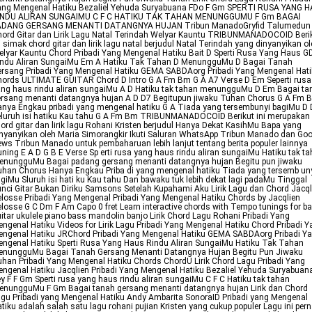
ang Mengenal Hatiku Bezaliel Yehuda Suryabuana FDo F Gm SPERTI RUSA YANG 
INDU ALIRAN SUNGAIMU C F C HATIKU TAK TAHAN MENUNGGUMU F Gm BAGAI
ADANG GERSANG MENANTI DATANGNYA HUJAN Tribun ManadoGryfid Talumedun
ord Gitar dan Lirik Lagu Natal Terindah Welyar Kauntu TRIBUNMANADOCOID Beri
i simak chord gitar dan lirik lagu natal berjudul Natal Terindah yang dinyanyikan o
lyar Kauntu Chord Pribadi Yang Mengenal Hatiku Bait D Sperti Rusa Yang Haus G
indu Aliran SungaiMu Em A Hatiku Tak Tahan D MenungguMu D Bagai Tanah
rsang Pribadi Yang Mengenal Hatiku GEMA SABDAorg Pribadi Yang Mengenal Hat
ords ULTIMATE GUITAR Chord D Intro G A Fm Bm G A A7 Verse D Em Seperti rusa
ng haus rindu aliran sungaiMu A D Hatiku tak tahan menungguMu D Em Bagai ta
ersang menanti datangnya hujan A D D7 Begitupun jiwaku Tuhan Chorus G A Fm 
nya Engkau pribadi yang mengenal hatiku G A Tiada yang tersembunyi bagiMu D
eluruh isi hatiku Kau tahu G A Fm Bm TRIBUNMANADOCOID Berikut ini merupakan
ord gitar dan lirik lagu Rohani Kristen berjudul Hanya Dekat KasihMu Bapa yang
nyanyikan oleh Maria Simorangkir Ikuti Saluran WhatsApp Tribun Manado dan Goo
ws Tribun Manado untuk pembaharuan lebih lanjut tentang berita populer lainnya
ning E A D G B E Verse Sp erti rusa yang haus rindu aliran sungaiMu Hatiku tak t
enungguMu Bagai padang gersang menanti datangnya hujan Begitu pun jiwaku
han Chorus Hanya Engkau Priba di yang mengenal hatiku Tiada yang tersemb un
giMu Sluruh isi hati ku Kau tahu Dan bawaku tuk lebih dekat lagi padaMu Tinggal
nci Gitar Bukan Diriku Samsons Setelah Kupahami Aku Lirik Lagu dan Chord Jacql
losse Pribadi Yang Mengenal Pribadi Yang Mengenal Hatiku Chords by Jacqlien
losse G C Dm F Am Capo 0 fret Learn interactive chords with Tempo tunings for b
itar ukulele piano bass mandolin banjo Lirik Chord Lagu Rohani Pribadi Yang
ngenal Hatiku Videos for Lirik Lagu Pribadi Yang Mengenal Hatiku Chord Pribadi 
ngenal Hatiku JRChord Pribadi Yang Mengenal Hatiku GEMA SABDAorg Pribadi Y
ngenal Hatiku Sperti Rusa Yang Haus Rindu Aliran SungaiMu Hatiku Tak Tahan
enungguMu Bagai Tanah Gersang Menanti Datangnya Hujan Begitu Pun Jiwaku
han Pribadi Yang Mengenal Hatiku Chords ChordU Lirik Chord Lagu Pribadi Yang
ngenal Hatiku Jacqlien Pribadi Yang Mengenal Hatiku Bezaliel Yehuda Suryabuan
y F F Gm Sperti rusa yang haus rindu aliran sungaiMu C F C Hatiku tak tahan
enungguMu F Gm Bagai tanah gersang menanti datangnya hujan Lirik dan Chord
gu Pribadi yang Mengenal Hatiku Andy Ambarita SonoraID Pribadi yang Mengenal
tiku adalah salah satu lagu rohani pujian Kristen yang cukup populer Lagu ini per