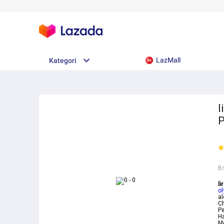
LazMall
Kategori
l
P
B
li
o
al
Ch
Pe
H
Me