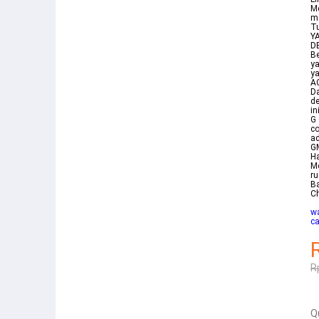
Me
m
T
Y
D
Be
ya
y
AC
Da
d
in
G 
co
ad
GM
Ha
Me
r
Ba
Ch
w
ca
R
Q