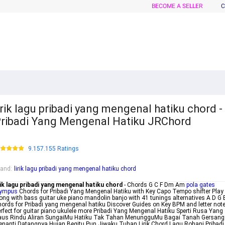
BECOME A SELLER
C
irik lagu pribadi yang mengenal hatiku chord -
ribadi Yang Mengenal Hatiku JRChord
9.157.155 Ratings
rand
:
lirik lagu pribadi yang mengenal hatiku chord
rik lagu pribadi yang mengenal hatiku chord
- Chords G C F Dm Am
pola gates
lympus
Chords for Pribadi Yang Mengenal Hatiku with Key Capo Tempo shifter Play
ong with bass guitar uke piano mandolin banjo with 41 tunings alternatives A D G
ords for Pribadi yang mengenal hatiku Discover Guides on Key BPM and letter not
rfect for guitar piano ukulele more Pribadi Yang Mengenal Hatiku Sperti Rusa Yang
aus Rindu Aliran SungaiMu Hatiku Tak Tahan MenungguMu Bagai Tanah Gersang
nanti Datangnya Hujan Begitu Pun Jiwaku Tuhan Lirik Chord Lagu Rohani Pribadi