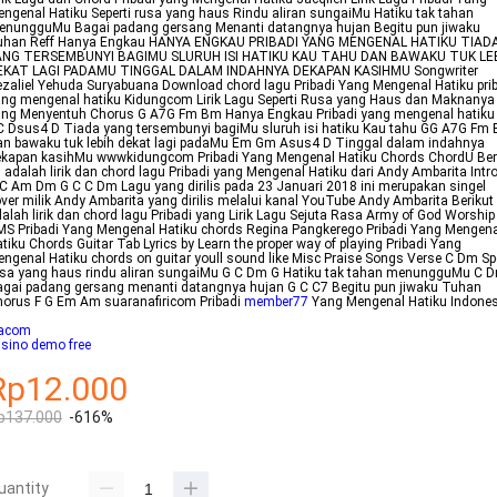
ngenal Hatiku Seperti rusa yang haus Rindu aliran sungaiMu Hatiku tak tahan
enungguMu Bagai padang gersang Menanti datangnya hujan Begitu pun jiwaku
uhan Reff Hanya Engkau HANYA ENGKAU PRIBADI YANG MENGENAL HATIKU TIAD
ANG TERSEMBUNYI BAGIMU SLURUH ISI HATIKU KAU TAHU DAN BAWAKU TUK LE
EKAT LAGI PADAMU TINGGAL DALAM INDAHNYA DEKAPAN KASIHMU Songwriter
zaliel Yehuda Suryabuana Download chord lagu Pribadi Yang Mengenal Hatiku pri
ng mengenal hatiku Kidungcom Lirik Lagu Seperti Rusa yang Haus dan Maknanya
ang Menyentuh Chorus G A7G Fm Bm Hanya Engkau Pribadi yang mengenal hatik
 Dsus4 D Tiada yang tersembunyi bagiMu sluruh isi hatiku Kau tahu GG A7G Fm
n bawaku tuk lebih dekat lagi padaMu Em Gm Asus4 D Tinggal dalam indahnya
ekapan kasihMu wwwkidungcom Pribadi Yang Mengenal Hatiku Chords ChordU Ber
i adalah lirik dan chord lagu Pribadi yang Mengenal Hatiku dari Andy Ambarita Intro
C Am Dm G C C Dm Lagu yang dirilis pada 23 Januari 2018 ini merupakan singel
ver milik Andy Ambarita yang dirilis melalui kanal YouTube Andy Ambarita Berikut 
alah lirik dan chord lagu Pribadi yang Lirik Lagu Sejuta Rasa Army of God Worship
S Pribadi Yang Mengenal Hatiku chords Regina Pangkerego Pribadi Yang Mengen
tiku Chords Guitar Tab Lyrics by Learn the proper way of playing Pribadi Yang
ngenal Hatiku chords on guitar youll sound like Misc Praise Songs Verse C Dm Spe
usa yang haus rindu aliran sungaiMu G C Dm G Hatiku tak tahan menungguMu C 
gai padang gersang menanti datangnya hujan G C C7 Begitu pun jiwaku Tuhan
orus F G Em Am suaranafiricom Pribadi
member77
Yang Mengenal Hatiku Indone
acom
sino demo free
Rp12.000
p137.000
-616%
uantity