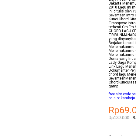
Jakarta Menemuk
2010 Lagu ini m
ini ditulis oleh
Seventeen Intro
Kunci Chord Git
Transpose Intro 
terhenti Cm Fm h
CHORD LAGU S
TRIBUNMANADOCO
yang dinyanyika
Berjalan tanpa L
Menemukanmu Se
Menemukanmu Ch
Menemukanmu dar
Dunia yang Inda
Lady Gaga Komp
Lirik Lagu Men
Dokumenter Perj
chord lagu Mene
SeventeenMene
ChordKunciDasa
gamp
free slot code pe
bd slot kamboja
Rp69.
Rp137.000
-8