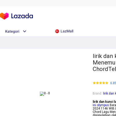
LazMall
Kategori
lirik da
Menemuk
ChordTe
6.8
Brand
:
lirik da
lirik dan kunc
ini olympus
Bera
2024 1146 WIB 
Chord Lagu Men
dipopulerkan ol