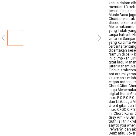
kedua dalam alb
memuat 13 trek 
seperti Lagu ini
Music Baca juga
Cisadane untuk V
dipopulerkan ol
Menemukanmu dar
yang Indah yang 
tanpa terhenti 
cinta ini Sampa
yang ku cinta V
bercerita tentan
diceritakan ses
Namun di balik 
ini diimpikan Li
gitar lagu Mene
Gitar Menemuka
Tribunjambicom
ant ara milyara
kau telah t er l
engan radarku 
Chord Gitar Chor
Lagu Menemukanm
Idgitaf Kunci G
Intro F C F C F 
dan Lirik Lagu
chord gitar dan
Intro CFGC C F 
ini Chord Kunci 
Grey Am F G Dm F
truth is I think 
say to you when
Penyanyi dan akt
Deux atau Joke