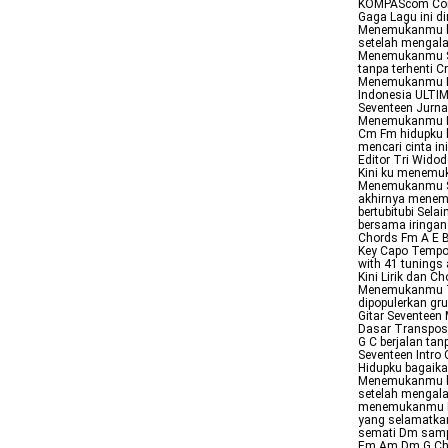
KOMPAScom Come
Gaga Lagu ini d
Menemukanmu ber
setelah mengalam
Menemukanmu Sev
tanpa terhenti 
Menemukanmu M
Indonesia ULT
Seventeen Jurnal
Menemukanmu Intr
Cm Fm hidupku b
mencari cinta i
Editor Tri Wido
Kini ku menemuk
Menemukanmu Sev
akhirnya menem
bertubitubi Sel
bersama iringan
Chords Fm A E B
Key Capo Tempo s
with 41 tunings
Kini Lirik dan C
Menemukanmu Tr
dipopulerkan gru
Gitar Seventee
Dasar Transpose 
G C berjalan tan
Seventeen Intro
Hidupku bagaika
Menemukanmu ber
setelah mengalam
menemukanmu Em
yang selamatkan
semati Dm sampa
Em Am Dm G Cho