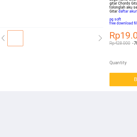
gitar Chords Gi
tolonglah aku s
Gitar
daftar aku
pg soft
free download fi
Rp19.
Rp428.000
-7
Quantity
B