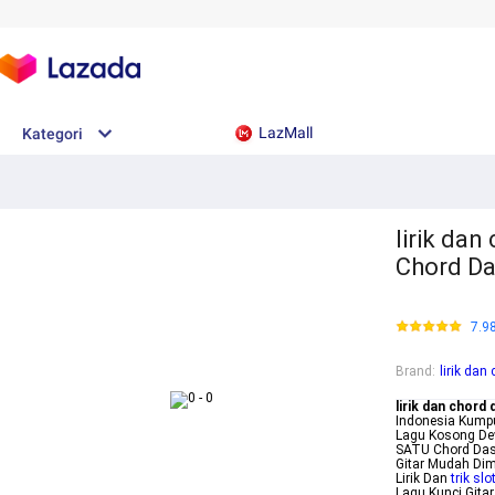
LazMall
Kategori
lirik da
Chord D
7.9
Brand
:
lirik dan
lirik dan chord
Indonesia Kumpu
Lagu Kosong Dew
SATU Chord Dasa
Gitar Mudah Di
Lirik Dan
trik slo
Lagu Kunci Gita