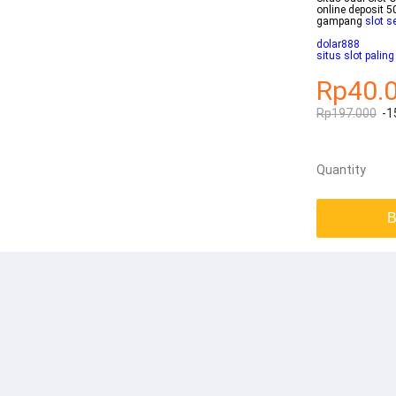
online deposit 
gampang
slot s
dolar888
situs slot palin
Rp40.
Rp197.000
-1
Quantity
B