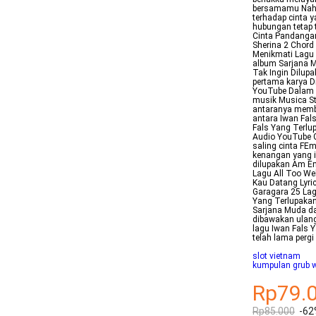
bersamamu Nah it
terhadap cinta 
hubungan tetap t
Cinta Pandangan
Sherina 2 Chord
Menikmati Lagu 
album Sarjana 
Tak Ingin Dilup
pertama karya D
YouTube Dalam a
musik Musica St
antaranya memb
antara Iwan Fal
Fals Yang Terlup
Audio YouTube G
saling cinta FE
kenangan yang 
dilupakan Am Em
Lagu All Too W
Kau Datang Lyri
Garagara 25 Lag
Yang Terlupakan
Sarjana Muda da
dibawakan ulang
lagu Iwan Fals 
telah lama pergi
slot vietnam
kumpulan grub 
Rp79.
Rp85.000
-62