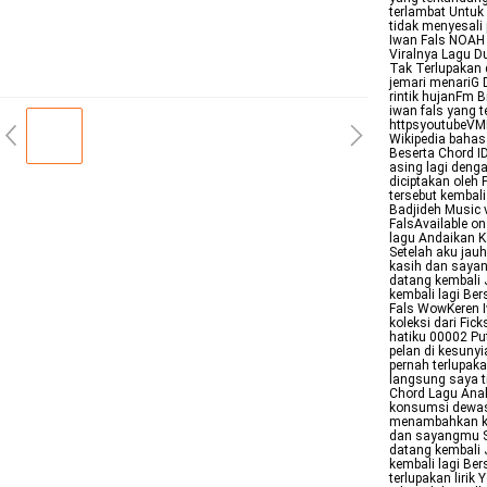
terlambat Untuk 
tidak menyesal
Iwan Fals NOAH 
Viralnya Lagu D
Tak Terlupakan 
jemari menariG
rintik hujanFm 
iwan fals yang 
httpsyoutubeVM
Wikipedia bahas
Beserta Chord 
asing lagi deng
diciptakan oleh
tersebut kembali
Badjideh Music 
FalsAvailable o
lagu Andaikan K
Setelah aku jau
kasih dan saya
datang kembali 
kembali lagi Be
Fals WowKeren I
koleksi dari Fic
hatiku 00002 Pu
pelan di kesuny
pernah terlupaka
langsung saya t
Chord Lagu Anak
konsumsi dewas
menambahkan kem
dan sayangmu S
datang kembali 
kembali lagi Ber
terlupakan lirik