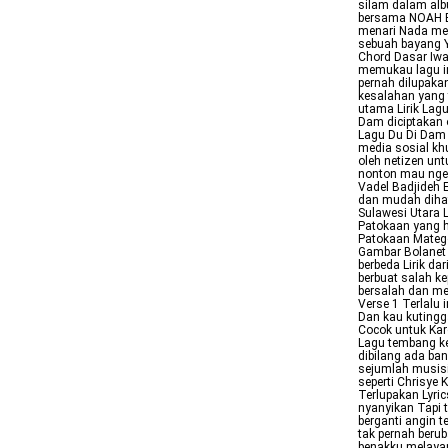
silam dalam alb
bersama NOAH Ber
menari Nada mer
sebuah bayang Y
Chord Dasar Iwa
memukau lagu i
pernah dilupaka
kesalahan yang 
utama Lirik Lagu
Dam diciptakan 
Lagu Du Di Dam 
media sosial kh
oleh netizen un
nonton mau ngeh
Vadel Badjideh 
dan mudah dihaf
Sulawesi Utara 
Patokaan yang h
Patokaan Mateg
Gambar Bolanet 
berbeda Lirik d
berbuat salah 
bersalah dan me
Verse 1 Terlalu 
Dan kau kutingg
Cocok untuk Kar
Lagu tembang ke
dibilang ada ba
sejumlah musis
seperti Chrisye 
Terlupakan Lyri
nyanyikan Tapi 
berganti angin 
tak pernah beru
benakku melayan