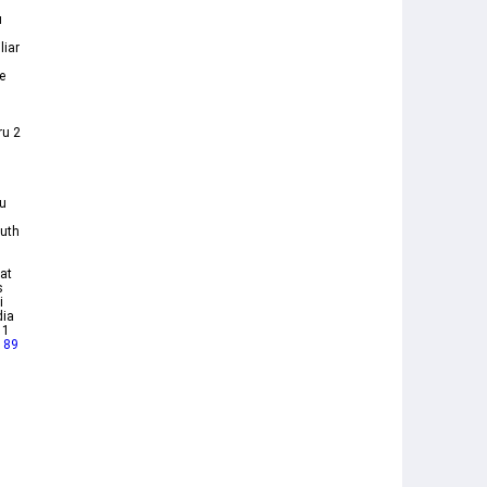
u
liar
e
ru 2
ru
Puth
at
s
i
dia
 1
 89