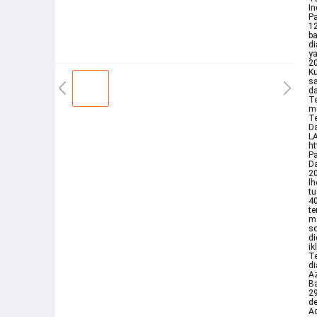
In
Pa
12
ba
di
ya
20
Ku
sa
da
Te
mu
Te
Da
L
h
Pa
Da
20
lh
tu
4
te
ma
so
di
ik
Te
di
Az
Ba
2
de
Ad