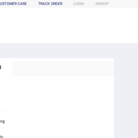
USTOMER CARE
TRACK ORDER
LOGIN
SIGNUP
u
ang
Di