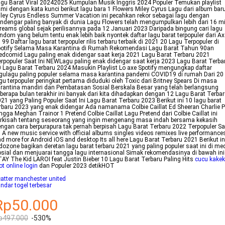
gu Barat Viral 20242025 Kumpulan Musik Inggris 2024 Populer Temukan playlist
mi dengan kata kunci berikut lagu bara 1 Flowers Miley Cyrus Lagu dari album bar
ley Cyrus Endless Summer Vacation ini pecahkan rekor sebagai lagu dengan
ndengar paling banyak di dunia Lagu Flowers telah mengumpulkan lebih dari 16 mi
reams global sejak perilisannya pada 12 Januari 2023 Daripada bingung cari lagu
ndom yang belum tentu enak lebih baik nyontek daftar lagu barat terpopuler dari Ax
i 99 Daftar lagu barat terpopuler rilis terbaru terbaik di 2021 20 Lagu Terpopuler di
potify Selama Masa Karantina di Rumah Rekomendasi Lagu Barat Tahun 90an
dcomid Lagu paling enak didengar saat kerja 2021 Lagu Barat Terbaru 2021
rpopuler Saat Ini NEWLagu paling enak didengar saat kerja 2023 Lagu Barat Terba
 Lagu Barat Terbaru 2024 Masukin Playlist Lo axe Spotify mengungkap daftar
gulagu paling populer selama masa karantina pandemi COVID19 di rumah Dari 20
gu terpopuler peringkat pertama diduduki oleh Toxic dari Britney Spears Di masa
rantina mandiri dan Pembatasan Sosial Berskala Besar yang telah berlangsung
berapa bulan terakhir ini banyak dari kita dihadapkan dengan 12 Lagu Barat Terba
21 yang Paling Populer Saat Ini Lagu Barat Terbaru 2023 Berikut ini 10 lagu barat
rbaru 2023 yang enak didengar Ada namanama Colbie Caillat Ed Sheeran Charlie 
ngga Meghan Trainor 1 Pretend Colbie Caillat Lagu Pretend dari Colbie Caillat ini
erkisah tentang seseorang yang ingin mengenang masa indah bersama kekasih
ngan cara berpurapura tak pernah berpisah Lagu Barat Terbaru 2022 Terpopuler Sa
i A new music service with official albums singles videos remixes live performance
d more for Android iOS and desktop Its all here Lagu Barat Terbaru 2021 Berikut in
dozone bagikan deretan lagu barat terbaru 2021 yang paling populer saat ini di me
sial dan menjuarai tangga lagu internasional Simak rekomendasinya di bawah ini
AY The Kid LAROI feat Justin Bieber 10 Lagu Barat Terbaru Paling Hits
cucu kakek
ot online login
dan Populer 2023 detikHOT
atter manchester united
ndar togel terbesar
Rp50.000
p497.000
-530%