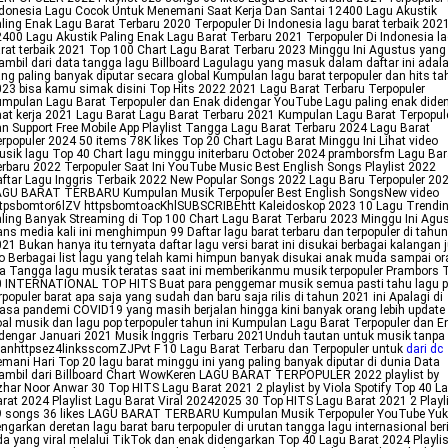
donesia Lagu Cocok Untuk Menemani Saat Kerja Dan Santai 12400 Lagu Akustik
ling Enak Lagu Barat Terbaru 2020 Terpopuler Di Indonesia lagu barat terbaik 202
400 Lagu Akustik Paling Enak Lagu Barat Terbaru 2021 Terpopuler Di Indonesia l
rat terbaik 2021 Top 100 Chart Lagu Barat Terbaru 2023 Minggu Ini Agustus yang
ambil dari data tangga lagu Billboard Lagulagu yang masuk dalam daftar ini adal
ng paling banyak diputar secara global Kumpulan lagu barat terpopuler dan hits t
23 bisa kamu simak disini Top Hits 2022 2021 Lagu Barat Terbaru Terpopuler
mpulan Lagu Barat Terpopuler dan Enak didengar YouTube Lagu paling enak dide
at kerja 2021 Lagu Barat Lagu Barat Terbaru 2021 Kumpulan Lagu Barat Terpopul
n Support Free Mobile App Playlist Tangga Lagu Barat Terbaru 2024 Lagu Barat
rpopuler 2024 50 items 78K likes Top 20 Chart Lagu Barat Minggu Ini Lihat video
sik lagu Top 40 Chart lagu minggu initerbaru October 2024 pramborsfm Lagu Bar
rbaru 2022 Terpopuler Saat Ini YouTube Music Best English Songs Playlist 2022
ftar Lagu Inggris Terbaik 2022 New Popular Songs 2022 Lagu Baru Terpopuler 20
AGU BARAT TERBARU Kumpulan Musik Terpopuler Best English SongsNew video
ttpsbomtor6lZV httpsbomtoacKhlSUBSCRIBEhtt Kaleidoskop 2023 10 Lagu Trendi
ling Banyak Streaming di Top 100 Chart Lagu Barat Terbaru 2023 Minggu Ini Agu
ns media kali ini menghimpun 99 Daftar lagu barat terbaru dan terpopuler di tahun
21 Bukan hanya itu ternyata daftar lagu versi barat ini disukai berbagai kalangan 
o Berbagai list lagu yang telah kami himpun banyak disukai anak muda sampai o
a Tangga lagu musik teratas saat ini memberikanmu musik terpopuler Prambors 
0 INTERNATIONAL TOP HITS Buat para penggemar musik semua pasti tahu lagu 
rpopuler barat apa saja yang sudah dan baru saja rilis di tahun 2021 ini Apalagi di
sa pandemi COVID19 yang masih berjalan hingga kini banyak orang lebih update
al musik dan lagu pop terpopuler tahun ini Kumpulan Lagu Barat Terpopuler dan E
dengar Januari 2021 Musik Inggris Terbaru 2021Unduh tautan untuk musik tanpa
lanhttpsez4linksscomZJPvt F 10 Lagu Barat Terbaru dan Terpopuler untuk
dari dc
mani Hari Top 20 lagu barat minggu ini yang paling banyak diputar di dunia Data
ambil dari Billboard Chart WowKeren LAGU BARAT TERPOPULER 2022 playlist by
har Noor Anwar 30 Top HITS Lagu Barat 2021 2 playlist by Viola Spotify Top 40 L
rat 2024 Playlist Lagu Barat Viral 20242025 30 Top HITS Lagu Barat 2021 2 Playl
9 songs 36 likes LAGU BARAT TERBARU Kumpulan Musik Terpopuler YouTube Yuk
ngarkan deretan lagu barat baru terpopuler di urutan tangga lagu internasional ber
a yang viral melalui TikTok dan enak didengarkan Top 40 Lagu Barat 2024 Playlis