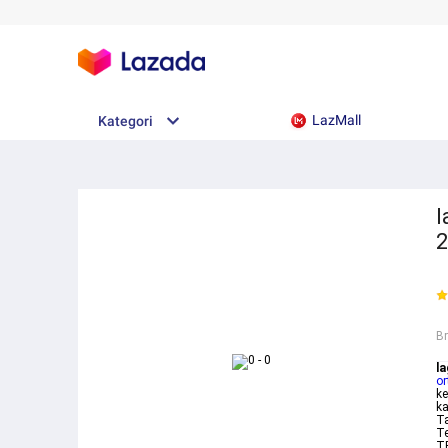
LazMall
Kategori
l
2
B
la
o
ke
ka
Ta
Te
TE