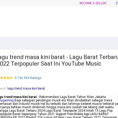
BECOME A SELLER
C
agu trend masa kini barat - Lagu Barat Terbar
022 Terpopuler Saat Ini YouTube Music
9.736.953 Ratings
rand
:
lagu trend masa kini barat
gu trend masa kini barat
- Rekomendasi Lagu Barat Tahun 90an Jakarta
rtugaming
Bagi sebagian pendengar musik era 90an dinobatkan sebagai masa
emasan dari industri musik Hal itu terbukti dari lahirnya sederet musisi terkenal y
ryanya bahkan masih dinikmati hingga masa kini seolah tak lekang oleh waktu
ngga Lagu Barat Terbaru 2024 Lagu Barat Terpopuler 2024 Inilah 15 Lagu Pop
rpopuler Barat Sepanjang Tahun 2021 Support Free Mobile App LAGU BARAT
RPOPULER 2022 Playlist 325 songs 68 likes Lagu Barat Terbaru 2021 Terpopuler 