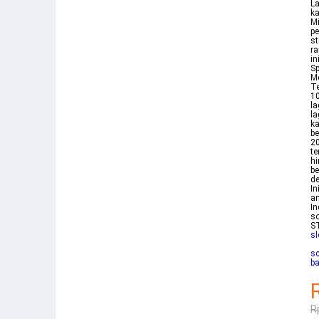
La
ka
Mi
pe
st
ra
in
S
Me
Te
10
la
la
ka
be
20
te
hi
b
de
In
an
In
so
ST
sl
sc
ba
R