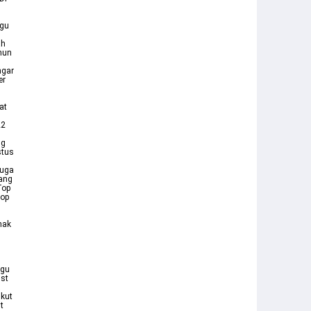
1
agu
ah
ahun
ngar
er
at
22
ng
stus
juga
rang
Top
pop
nak
agu
ist
ikut
t