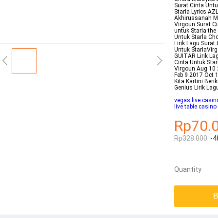
Surat Cinta Untu
Starla Lyrics 
Akhirussanah Mak
Virgoun Surat Ci
untuk Starla the
Untuk Starla Cho
Lirik Lagu Surat
Untuk StarlaVir
GUITAR Lirik La
Cinta Untuk Star
Virgoun Aug 10 
Feb 9 2017 Oct 1
Kita Kartini Ber
Genius Lirik Lag
vegas live casin
live table casino
Rp70.
Rp328.000
-4
Quantity
B