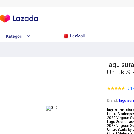
LazMall
Kategori
lagu sura
Untuk Sta
9.1
Brand
:
lagu sura
lagu surat cint
Untuk Starlaapos
2023 Virgoun Su
Lagu Soundtrack
2023 Virgoun Su
Untuk Starla by 
Chord Malaykord