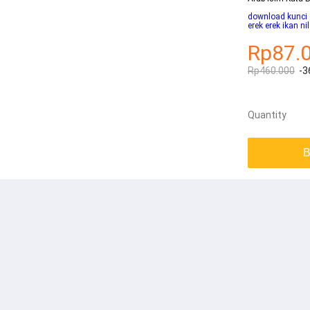
download kunci g
erek erek ikan ni
Rp87.
Rp460.000
-3
Quantity
B