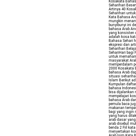
Kosakata Bahasa
Seharihari Bese
Artinya 40 Kosa
Seharihari untu
Kata Bahasa Ara
mungkin menanta
bunyibunyi ini d
bahasa Arab An
yang konsisten 
adalah kosa kat
Bahasa Sehari h
ekspresi dan ar
Seharihari Bela
SehariHari bag
untuk memahami 
masyarakat Arab
memperdalam pe
2000 Kosakata 
bahasa Arab dap
situasi sehari
Islam Berikut a
Kumpulan daftar
bahasa Indones
bisa dijalankan
mempelajari kosa
bahasa Arab dan
pemula baca jug
makanan tempat 
bagi yang ingin
yang harus dila
arab dasar yang
arab disebut mu
benda 2 Fiil kat
menyertakan kos
Arab Isim Kata 