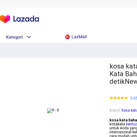
LazMall
Kategori
kosa kat
Kata Bah
detikNe
3.6
Brand
:
kosa kat
kosa kata baha
kosakata
kentuc
untuk Anda yan
internasional ke
cara mudah unt