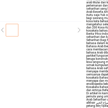
arab Mulai dari
pertemanan dan 
seharihari yang
Arab Beserta Ar
ituitu saja Yuk 
bagi seorang mu
kosa kata bahasa
mengetahui sele
dan 200 Kosa Ka
kosakata bahasa
Berita 99co Ind
seharihari dan 
Seharihari Bagi
bahasa dalam k
Bahasa Arab Ber
cara membacany
bahasa Arab diba
partikel fungsio
berupa konstruk
bisa langsung m
simak kumpulan 
bahasa Arab seh
menyapa membic
semuanya dapat
kosakata Bahasa
menyapa dan me
ensiklopedia be
Kosakata Bahasa
dan Artinya Ref
Di artikel ini k
pemula yang um
Arab Seharihari untuk Pemula Sala
petang Min fadlak من فضلك Tolong Assifr الصفر Nol Wahid واحد Satu Ithnayn 