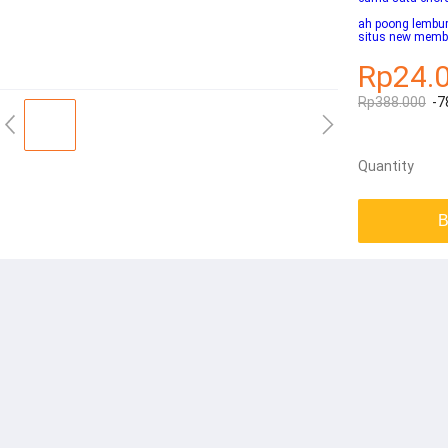
ah poong lembur
situs new memb
Rp24.
Rp388.000
-7
Quantity
B