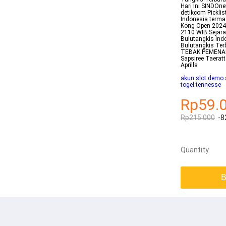
Hari Ini SINDOne
detikcom Pickli
Indonesia terma
Kong Open 2024
2110 WIB Sejara
Bulutangkis Ind
Bulutangkis Ter
TEBAK PEMENANG
Sapsiree Taerat
Aprilla
akun slot demo a
togel tennesse
Rp59.
Rp215.000
-8
Quantity
B