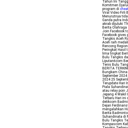
Tahun Ini Tangg
Komitmen Djaru
program di
cheat
Viral Video Firl
Menurutnya tida
Ganda putra Ind
akrab dijuluki T
Berita Olahraga
Join Facebook t
Facebook gives 
Tangkis Aceh Ra
Aceh raih medal
Rencong Region
Peringkat Hasil
lima tingkat Ber
Bulu Tangkis da
Liputan6com Beri
Tenis Bulu Tang
BERITA TERKINI
Bungkam China d
September 2024 
2024 25 Septemb
Terupdate Hari 
Piala Suhandina
atau relay poin
Jepang 4 Wakil I
Terbaru Hari ini
detikcom Badmi
Dejan Ferdinans
mengalahkan Hoo
Berita Badminto
Suhandinata di 
Bulu Tangkis Ter
Kompascom Kabar
Tangkis Terbaru 