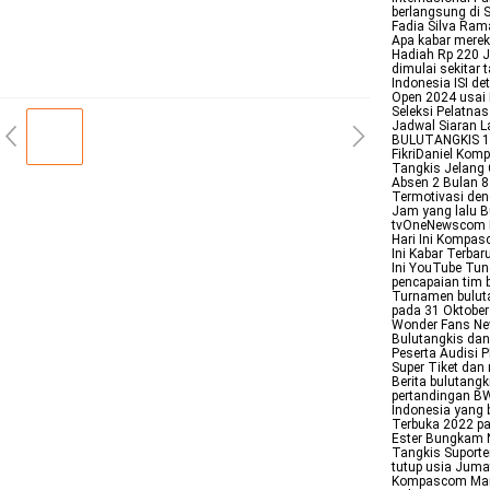
berlangsung di S
Fadia Silva Rama
Apa kabar mere
Hadiah Rp 220 J
dimulai sekitar 
Indonesia ISI d
Open 2024 usai K
Seleksi Pelatna
Jadwal Siaran L
BULUTANGKIS 19
FikriDaniel Kom
Tangkis Jelang 
Absen 2 Bulan 8
Termotivasi den
Jam yang lalu Bu
tvOneNewscom La
Hari Ini Kompasc
Ini Kabar Terba
Ini YouTube Tung
pencapaian tim b
Turnamen buluta
pada 31 Oktobe
Wonder Fans New
Bulutangkis dan 
Peserta Audisi P
Super Tiket dan
Berita bulutangk
pertandingan BW
Indonesia yang 
Terbuka 2022 p
Ester Bungkam N
Tangkis Suporte
tutup usia Juma
Kompascom Marcu