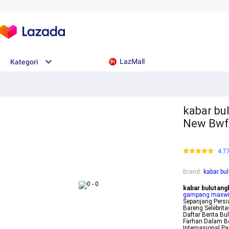
LazMall
Kategori
kabar bu
New Bwf
4.7
Brand
:
kabar bul
kabar bulutangk
gampang maxw
Sepanjang Persi
Bareng Selebrit
Daftar Berita Bu
Farhan Dalam Be
Internasional Pa