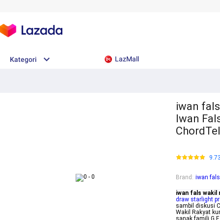
LazMall
Kategori
iwan fals
Iwan Fal
ChordTe
9.7
Brand
:
iwan fals
iwan fals wakil 
draw starlight p
sambil diskusi 
Wakil Rakyat k
sanak famili G F