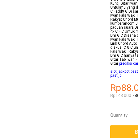
Kunci Gitar Iwan
Untukmu yang du
C Fadd9 G Di sa
Iwan Fals Wakil
Rakyat Chord Mu
kumparancom Jan
paduan suara Dm
4x C F C Untuk 
Dm G C Disana d
Iwan Fals Wakil 
Lirik Chord Auto
diskusi C G C u
Fals Wakil Raky
Dm G C hanya tau
Gitar Tab Iwan 
Gitar
prediksi ca
slot jackpot past
pastijp
Rp88.
Rp148.000
-8
Quantity
B