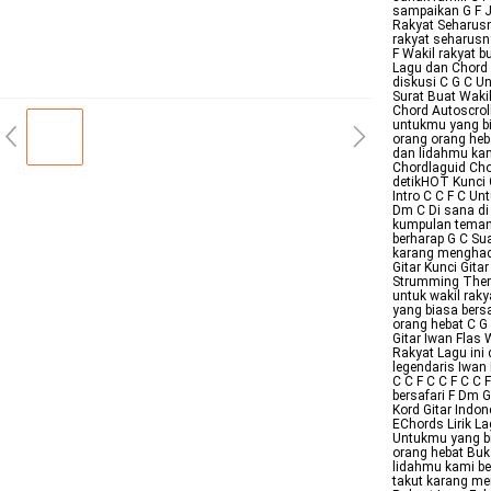
sampaikan G F J
Rakyat Seharusn
rakyat seharusn
F Wakil rakyat 
Lagu dan Chord 
diskusi C G C Un
Surat Buat Waki
Chord Autoscrol
untukmu yang bi
orang orang heb
dan lidahmu kam
Chordlaguid Cho
detikHOT Kunci G
Intro C C F C U
Dm C Di sana d
kumpulan temant
berharap G C Su
karang menghad
Gitar Kunci Git
Strumming There 
untuk wakil rak
yang biasa bers
orang hebat C 
Gitar Iwan Flas 
Rakyat Lagu ini
legendaris Iwan 
C C F C C F C C
bersafari F Dm G
Kord Gitar Indo
EChords Lirik L
Untukmu yang bi
orang hebat Buk
lidahmu kami be
takut karang me