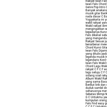
Rakyat Iwan Fals
Iwan Fals Chord 
Genre Pop Intro
Banyak anakanak
musik gitar Ber
nada dasar C Ba
Yogyakarta ini y
wakil rakyat ya
Wakil rakyat dim
mengingatkan wa
kepadanya Kunci
Fals dikenal se
yang mengandung
Rakyat Sesuai ju
benarbenar mewa
Chord Kunci Gita
Iwan Fals Dijam
yang ditulis pa
legenda musik In
legendaris Kord 
Iwan Fals Wakil 
Chord Lagu Wakil
rakyat C F C F 
lagu setuju C F
sidang soal raky
Album Wakil Rak
yang sama Baca 
Berikut lirik da
duduk sambil dis
seharusnya merak
Sebatas Mimpi N
G C Untukmu yan
kumpulan orang 
Fals Find easy g
C C F C Untukmu