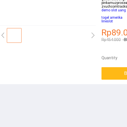
pinkamuzprosear
zvuchcomtracks
demo slot uang 
togel amerika
lineslot
Rp89.
Rp454.000
-8
Quantity
B