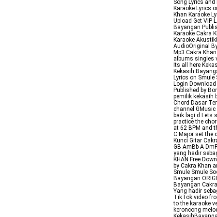
Song Lyrics and
Karaoke Lyrics 
Khan Karaoke Ly
Upload Get VIP 
Bayangan Publis
Karaoke Cakra 
Karaoke Akustik
AudioOriginal B
Mp3 Cakra Khan 
albums singles 
Its all here Ke
Kekasih Bayang
Lyrics on Smule
Login Download
Published by Bo
pemilik kekasih
Chord Dasar Te
channel GMusic E
baik lagi d Let
practice the ch
at 62 BPM and t
C Major set the
Kunci Gitar Cak
GB AmBb A DmF G
yang hadir seba
KHAN Free Down
by Cakra Khan a
Smule Smule Soc
Bayangan ORIGIN
Bayangan Cakra 
Yang hadir seba
TikTok video fr
to the karaoke v
keroncong melod
KekasihBayanga