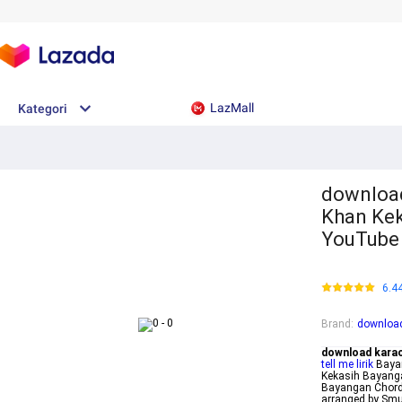
LazMall
Kategori
download
Khan Ke
YouTube
6.4
Brand
:
download
download kara
tell me lirik
Bayan
Kekasih Bayang
Bayangan Chord 
arranged by Smu