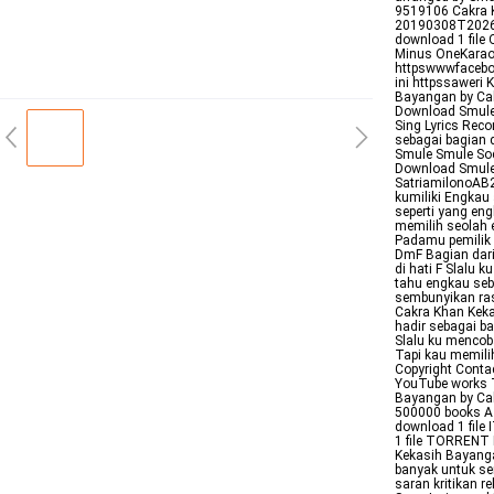
9519106 Cakra 
20190308T2026
download 1 fil
Minus OneKaraok
httpswwwfacebo
ini httpssaweri
Bayangan by Cak
Download Smule
Sing Lyrics Reco
sebagai bagian 
Smule Smule Soc
Download Smule
SatriamilonoAB2
kumiliki Engkau
seperti yang en
memilih seolah 
Padamu pemilik 
DmF Bagian dari
di hati F Slalu
tahu engkau seb
sembunyikan ras
Cakra Khan Keka
hadir sebagai ba
Slalu ku mencob
Tapi kau memili
Copyright Contac
YouTube works T
Bayangan by Cakr
500000 books A l
download 1 file
1 file TORRENT 
Kekasih Bayanga
banyak untuk se
saran kritikan 