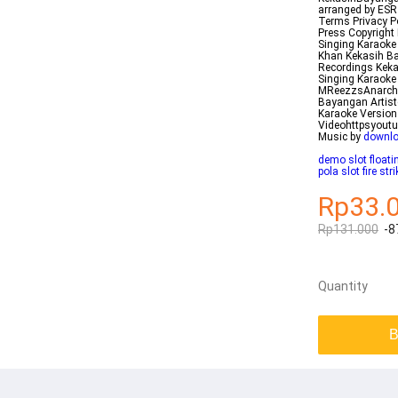
arranged by ESR
Terms Privacy P
Press Copyright
Singing Karaoke
Khan Kekasih Ba
Recordings Keka
Singing Karaoke
MReezzsAnarchy 
Bayangan Artist
Karaoke Version
Videohttpsyout
Music by
downlo
demo slot float
pola slot fire stri
Rp33.
Rp131.000
-8
Quantity
B