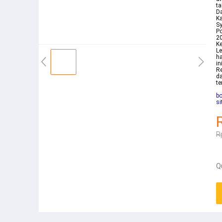
ta
Da
Ka
S
Po
20
Ke
L
ha
in
Re
da
te
b
si
R
Q