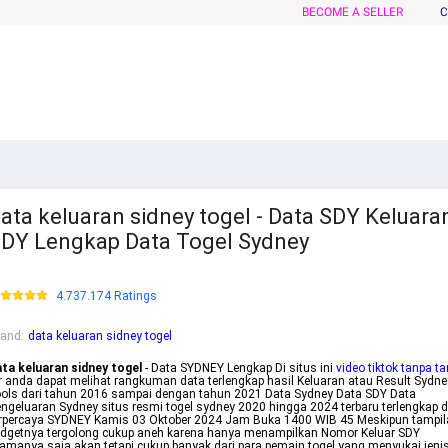
BECOME A SELLER
C
ata keluaran sidney togel - Data SDY Keluara
DY Lengkap Data Togel Sydney
4.737.174 Ratings
rand
:
data keluaran sidney togel
ta keluaran sidney togel
- Data SYDNEY Lengkap Di situs ini
video tiktok tanpa t
r
anda dapat melihat rangkuman data terlengkap hasil Keluaran atau Result Sydne
ols dari tahun 2016 sampai dengan tahun 2021 Data Sydney Data SDY Data
ngeluaran Sydney situs resmi togel sydney 2020 hingga 2024 terbaru terlengkap 
erpercaya SYDNEY Kamis 03 Oktober 2024 Jam Buka 1400 WIB 45 Meskipun tampil
dgetnya tergolong cukup aneh karena hanya menampilkan Nomor Keluar SDY
amanya saja akan tetapi cukup banyak dari para pemain togel yang menyukai jeni