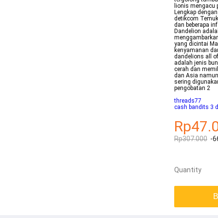
lionis mengacu 
Lengkap dengan 
detikcom Temuka
dan beberapa inf
Dandelion adala
menggambarkan 
yang dicintai M
kenyamanan dan 
dandelions all o
adalah jenis bu
cerah dan memil
dan Asia namun 
sering digunaka
pengobatan 2
threads77
cash bandits 3
Rp47.
Rp307.000
-6
Quantity
B