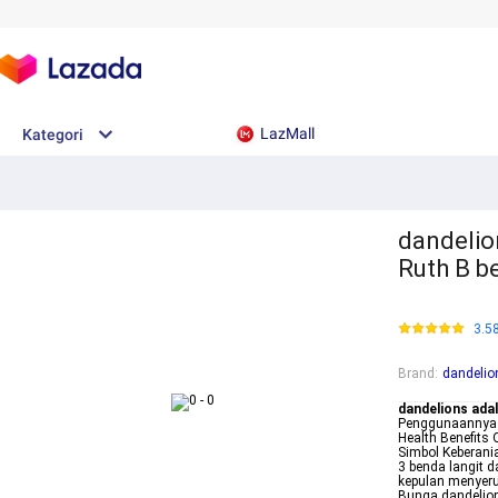
LazMall
Kategori
dandelio
Ruth B b
3.5
Brand
:
dandelio
dandelions ada
Penggunaannya 1
Health Benefits
Simbol Keberani
3 benda langit 
kepulan menyeru
Bunga dandelio