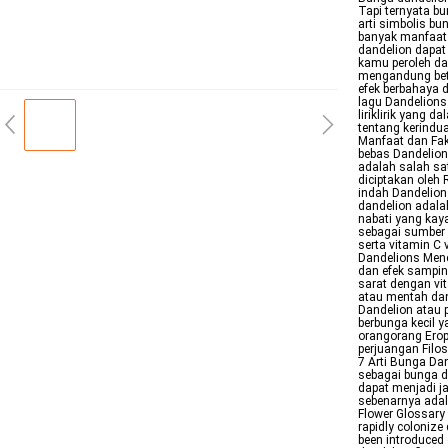
Tapi ternyata b
arti simbolis bu
banyak manfaat 
dandelion dapat
kamu peroleh da
mengandung beta
efek berbahaya 
lagu Dandelions
liriklirik yang
tentang kerindu
Manfaat dan Fak
bebas Dandelion
adalah salah sa
diciptakan oleh 
indah Dandelion
dandelion adala
nabati yang kaya
sebagai sumber s
serta vitamin C 
Dandelions Mene
dan efek sampin
sarat dengan vi
atau mentah dan
Dandelion atau 
berbunga kecil 
orangorang Erop
perjuangan Filos
7 Arti Bunga Da
sebagai bunga 
dapat menjadi ja
sebenarnya adal
Flower Glossary
rapidly colonize
been introduced 