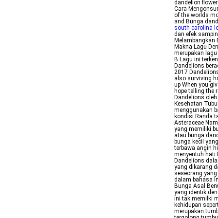
dandelion flower
Cara Mengonsumsi
of the worlds mos
and Bunga dande
south carolina l
dan efek sampin
Melambangkan D
Makna Lagu Den
merupakan lagu 
B Lagu ini terk
Dandelions bera
2017 Dandelions 
also surviving h
up When you giv
hope telling the 
Dandelions oleh
Kesehatan Tubu
menggunakan ba
kondisi Randa t
Asteraceae Nam
yang memiliki b
atau bunga dand
bunga kecil yan
terbawa angin hi
menyentuh hati 
Dandelions dala
yang dikarang d
seseorang yang 
dalam bahasa In
Bunga Asal Benu
yang identik de
ini tak memilki 
kehidupan seper
merupakan tumbu
tergolong tumbu