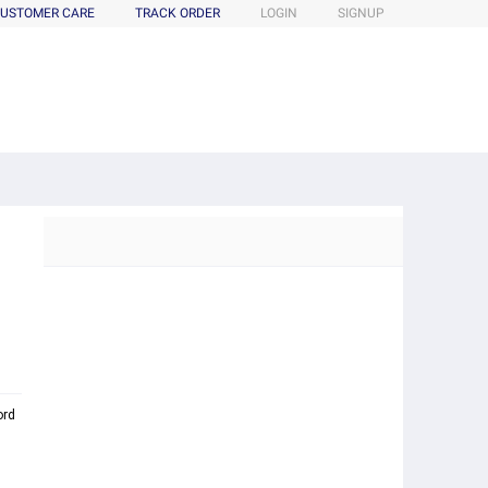
USTOMER CARE
TRACK ORDER
LOGIN
SIGNUP
ord