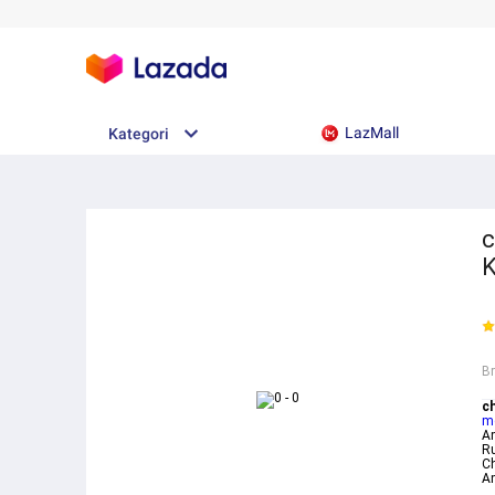
LazMall
Kategori
c
K
B
c
m
Am
R
Ch
A