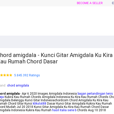
BECOME A SELLER
C
hord amigdala - Kunci Gitar Amigdala Ku Kira
au Rumah Chord Dasar
5.845.392 Ratings
rand
:
chord amigdala
hord amigdala
- Apr 6 2020 Images Amigdala Indonesia
bagan pertandingan tenis
eja
Kukira Kau Rumah Chords Amigdala Indonesia Ku Kira Kau Rumah Chords Ch
igdala Belenggu Kunci Gitar Indonesiachordcom Chord Amigdala Ku Kira Kau
umah Chord Gitar Kunci
klikslot88
Dasar Kunci Gitar Amigdala Kukira Kau Rumah
ord Mudah Jul 20 2018 Kunci Gitar Amigdala Ku Kira Kau Rumah Chord Dasar
migdala Indonesia Kukira Kau Rumah
hasil italia serie b
Chords Aug 10 2018