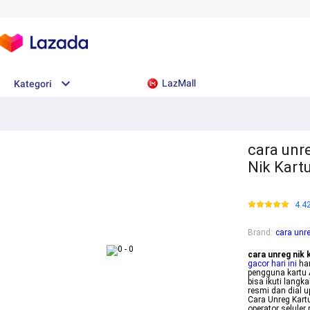
LazMall
Kategori
cara unre
Nik Kartu
4.4
Brand
:
cara unre
cara unreg nik 
gacor hari ini
har
pengguna kartu 
bisa ikuti langk
resmi dan dial up
Cara Unreg Kartu
operator selule