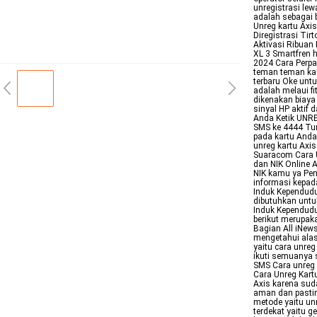
unregistrasi le
adalah sebagai 
Unreg kartu Axi
Diregistrasi Ti
Aktivasi Ribuan
XL 3 Smartfren 
2024 Cara Perpa
teman teman kali
terbaru Oke untu
adalah melaui fi
dikenakan biaya
sinyal HP aktif 
Anda Ketik UNR
SMS ke 4444 Tu
pada kartu Anda
unreg kartu Axi
Suaracom Cara U
dan NIK Online 
NIK kamu ya Pen
informasi kepa
Induk Kependud
dibutuhkan untuk
Induk Kependud
berikut merupaka
Bagian All iNews
mengetahui alas
yaitu cara unreg
ikuti semuanya 
SMS Cara unreg 
Cara Unreg Kart
Axis karena sud
aman dan pasti
metode yaitu un
terdekat yaitu 