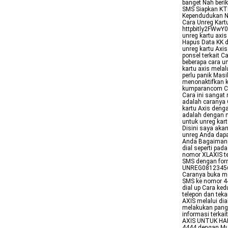
banget Nah berik
SMS Siapkan KT
Kependudukan N
Cara Unreg Kart
httpbitly2FWwY0
unreg kartu axis
Hapus Data KK d
unreg kartu Axi
ponsel terkait C
beberapa cara un
kartu axis melal
perlu panik Mas
menonaktifkan k
kumparancom Car
Cara ini sangat 
adalah caranya 
kartu Axis deng
adalah dengan 
untuk unreg kar
Disini saya aka
unreg Anda dapa
Anda Bagaimana 
dial seperti pa
nomor XLAXIS te
SMS dengan form
UNREG081234567
Caranya buka m
SMS ke nomor 44
dial up Cara ked
telepon dan teka
AXIS melalui di
melakukan pangg
informasi terka
AXIS UNTUK HAP
4444 dengan Mud