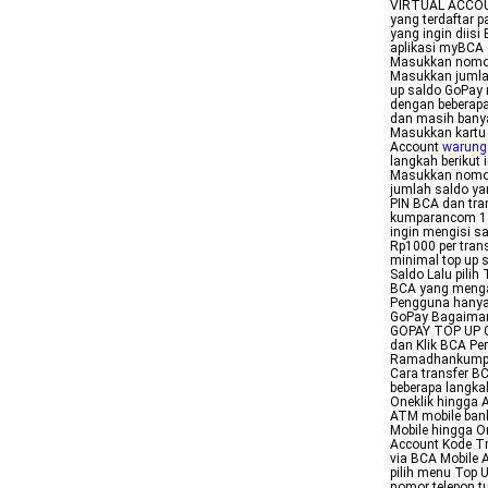
VIRTUAL ACCOU
yang terdaftar
yang ingin diisi
aplikasi myBCA 
Masukkan nomor 
Masukkan jumlah
up saldo GoPay 
dengan beberapa
dan masih bany
Masukkan kartu
Account
warung
langkah berikut 
Masukkan nomor 
jumlah saldo ya
PIN BCA dan tra
kumparancom 1 
ingin mengisi s
Rp1000 per tra
minimal top up 
Saldo Lalu pili
BCA yang mengak
Pengguna hanya 
GoPay Bagaiman
GOPAY TOP UP G
dan Klik BCA Per
Ramadhankumpa
Cara transfer B
beberapa langk
Oneklik hingga 
ATM mobile ban
Mobile hingga O
Account Kode Tr
via BCA Mobile 
pilih menu Top 
nomor telepon tu