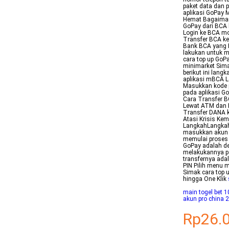
paket data dan 
aplikasi GoPay 
Hemat Bagaimana
GoPay dari BCA 
Login ke BCA mo
Transfer BCA ke
Bank BCA yang P
lakukan untuk me
cara top up GoP
minimarket Sima
berikut ini lang
aplikasi mBCA L
Masukkan kode p
pada aplikasi G
Cara Transfer B
Lewat ATM dan M
Transfer DANA 
Atasi Krisis Ke
LangkahLangkah 
masukkan akun B
memulai proses 
GoPay adalah d
melakukannya pa
transfernya ada
PIN Pilih menu 
Simak cara top 
hingga One Klik
main togel bet 1
akun pro china 
Rp26.