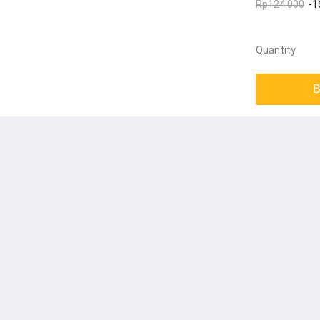
Rp124.000
-1
Quantity
B