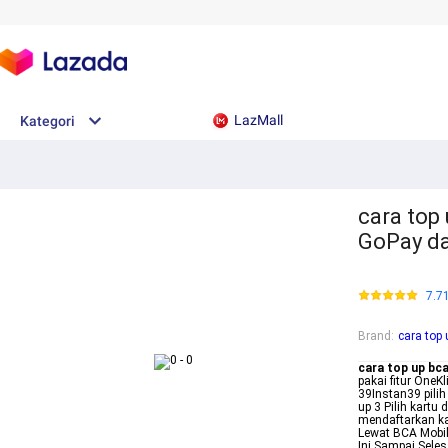
LazMall
Kategori
cara top
GoPay d
7.7
Brand
:
cara top 
cara top up bc
pakai fitur OneK
39Instan39 pili
up 3 Pilih kart
mendaftarkan ka
Lewat BCA Mobil
Ini Sampai Sele