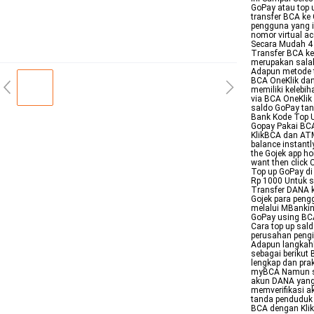
GoPay atau top 
transfer BCA k
pengguna yang i
nomor virtual a
Secara Mudah 4
Transfer BCA ke
merupakan salah
Adapun metode t
BCA OneKlik dan
memiliki keleb
via BCA OneKlik
saldo GoPay tan
Bank Kode Top 
Gopay Pakai BC
KlikBCA dan ATM
balance instantl
the Gojek app ho
want then click
Top up GoPay di
Rp 1000 Untuk s
Transfer DANA k
Gojek para peng
melalui MBankin
GoPay using BC
Cara top up sal
perusahan pengi
Adapun langkahl
sebagai berikut
lengkap dan pra
myBCA Namun se
akun DANA yang 
memverifikasi 
tanda penduduk 
BCA dengan Kli