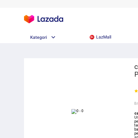
LazMall
Kategori
c
P
B
ca
Un
pe
te
ba
pe
sp