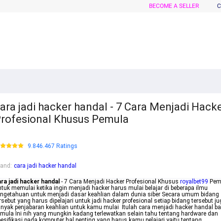
BECOME A SELLER
C
ara jadi hacker handal - 7 Cara Menjadi Hack
rofesional Khusus Pemula
9.846.467 Ratings
rand
:
cara jadi hacker handal
ra jadi hacker handal
- 7 Cara Menjadi Hacker Profesional Khusus
royalbet99
Pem
tuk memulai ketika ingin menjadi hacker harus mulai belajar di beberapa ilmu
ngetahuan untuk menjadi dasar keahlian dalam dunia siber Secara umum bidang
rsebut yang harus dipelajari untuk jadi hacker profesional setiap bidang tersebut j
nyak penjabaran keahlian untuk kamu mulai Itulah cara menjadi hacker handal ba
mula Ini nih yang mungkin kadang terlewatkan selain tahu tentang hardware dan
esifikasi pada komputer hal penting yang harus kamu pelajari yaitu tentang