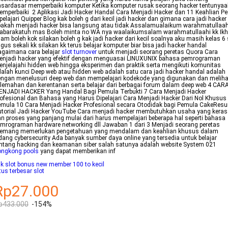
sardasar memperbaiki komputer Ketika komputer rusak seorang hacker tentunya
mperbaiki 2 Aplikasi Jadi Hacker Handal Cara Menjadi Hacker dan 11 Keahlian Pe
pelajari Quipper Blog kak boleh g dari kecil jadi hacker dan gimana cara jadi hacker
akah menjadi hacker bisa langsung atau tidak Assalamualaikum warahmatullaah
abarakatuh mas Boleh minta no WA nya waalaikumsalam warahmatullaahi kk Ikh
ham boleh kok silakan boleh g kak jadi hacker dari kecil soalnya aku masih kelas 6
gus sekali kk silakan kk terus belajar komputer biar bisa jadi hacker handal
agaimana cara belajar
slot turnover
untuk menjadi seorang peretas Quora Cara
enjadi hacker yang efektif dengan menguasai LINUXUNIX bahasa pemrograman
njelajahi hidden web hingga eksperimen dan praktik serta mengikuti komunitas
alah kunci Deep web atau hidden web adalah satu cara jadi hacker handal adalah
ngan menelusuri deep web dan mempelajari kodekode yang digunakan dan meliha
lemahan dan kerentanan serta belajar dari berbagai forum dalam deep web 4 CAR
ENJADI HACKER Yang Handal Bagi Pemula Terbukti 7 Cara Menjadi Hacker
ofesional dan Bahasa yang Harus Dipelajari Cara Menjadi Hacker Dari Nol Khusus
mula 10 Cara Menjadi Hacker Profesional secara Otodidak bagi Pemula CakeRes
torial Jadi Hacker YouTube Cara menjadi hacker membutuhkan usaha yang keras
n proses yang panjang mulai dari harus mempelajari beberapa hal seperti bahasa
mrograman hardware networking dll Jawaban 1 dari 3 Menjadi seorang peretas
emang memerlukan pengetahuan yang mendalam dan keahlian khusus dalam
dang cybersecurity Ada banyak sumber daya online yang tersedia untuk belajar
ntang hacking dan keamanan siber salah satunya adalah website System 021
ongkong pools
yang dapat memberikan inf
nk slot bonus new member 100 to kecil
tus terbesar slot
Rp27.000
p433.000
-154%