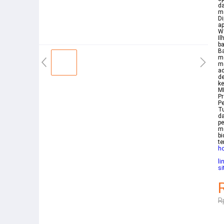
da
me
Di
ap
W
Il
ba
B
m
me
ad
de
ke
M
Pr
Pe
Tu
da
pe
m
bi
te
h
li
si
R