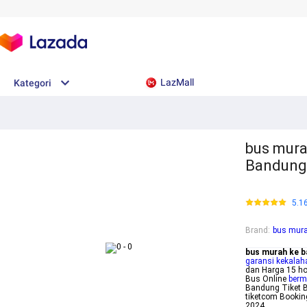
LazMall
Kategori
bus mura
Bandung 
5.1
Brand
:
bus mura
bus murah ke 
garansi kekalah
dan Harga 15 ho
Bus Online
berm
Bandung Tiket B
tiketcom Bookin
2024