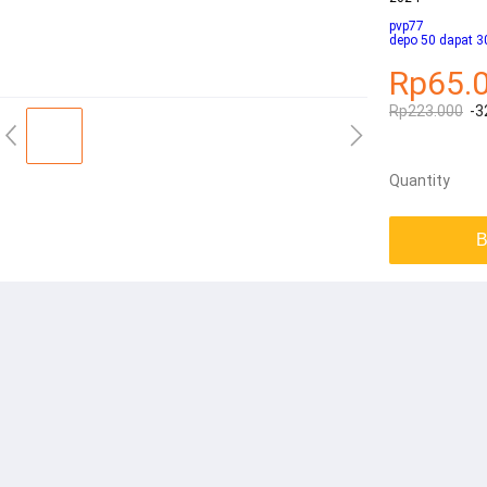
pvp77
depo 50 dapat 3
Rp65.
Rp223.000
-3
Quantity
B