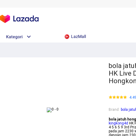
LazMall
Kategori
bola jatu
HK Live 
Hongkon
4.4
Brand
:
bola jat
bola jatuh hong
kingkong4d
HK R
4 5 6 5 9 3rd Pri
pada jam 2230 
dengan jam 2300