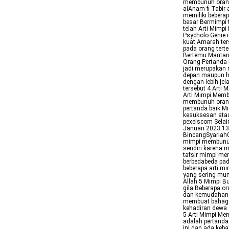
membunuh orang 
alAnam fi Tabir
memiliki beber
besar Bermimpi 
telah Arti Mim
Psycholo Genie
kuat Amarah te
pada orang tert
Bertemu Mantan 
Orang Pertanda 
jadi merupakan r
depan maupun h
dengan lebih jel
tersebut 4 Arti
Arti Mimpi Memb
membunuh orang
pertanda baik M
kesuksesan ata
pexelscom Selai
Januari 2023 1
BincangSyariahC
mimpi membunuh 
sendiri karena 
tafsir mimpi me
berbedabeda pad
beberapa arti mi
yang sering mun
Allah 5 Mimpi B
gila Beberapa o
dan kemudahan 
membuat bahagi
kehadiran dewa 
5 Arti Mimpi M
adalah pertanda
ini dan ada keb