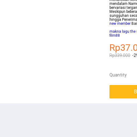
mendalam Namun 
bervariasi terg
Meskipun bebera
sungguhan seca
hingga Penerima
new member
Bai
makna lagu the s
film88
Rp37.
Rp339.000
-2
Quantity
B