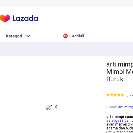
LazMall
Kategori
arti mim
Mimpi M
Buruk
3.7
Brand
:
arti mim
arti mimpi su
asialiga88
dan d
akan menyelidik
agama dan buda
untuk mengident