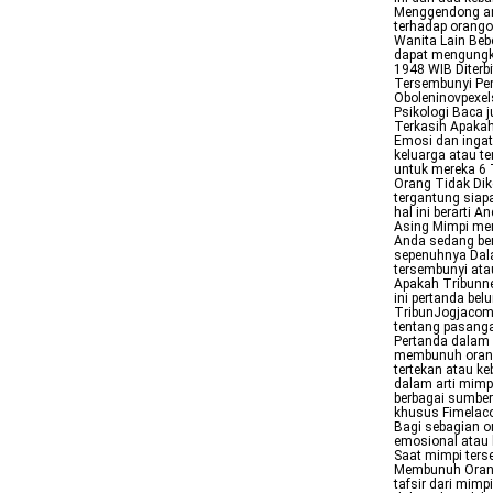
Menggendong ana
terhadap orang
Wanita Lain Beb
dapat mengungkap
1948 WIB Diterb
Tersembunyi Pem
Oboleninovpexel
Psikologi Baca 
Terkasih Apakah
Emosi dan ingat
keluarga atau t
untuk mereka 6
Orang Tidak Dik
tergantung siap
hal ini berarti
Asing Mimpi men
Anda sedang ber
sepenuhnya Dal
tersembunyi at
Apakah Tribunn
ini pertanda be
TribunJogjacom 
tentang pasanga
Pertanda dalam 
membunuh orang 
tertekan atau ke
dalam arti mimp
berbagai sumber
khusus Fimelaco
Bagi sebagian or
emosional atau 
Saat mimpi ters
Membunuh Orang
tafsir dari mimp