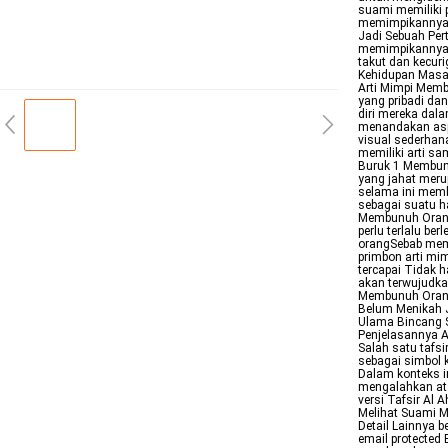
suami memiliki 
memimpikannya 
Jadi Sebuah Per
memimpikannya 
takut dan kecur
Kehidupan Masa
Arti Mimpi Memb
yang pribadi da
diri mereka dal
menandakan aspe
visual sederhan
memiliki arti s
Buruk 1 Membun
yang jahat meru
selama ini memb
sebagai suatu h
Membunuh Orang
perlu terlalu b
orangSebab mem
primbon arti mim
tercapai Tidak 
akan terwujudka
Membunuh Orang 
Belum Menikah J
Ulama Bincang S
Penjelasannya 
Salah satu tafs
sebagai simbol
Dalam konteks 
mengalahkan at
versi Tafsir Al
Melihat Suami 
Detail Lainnya 
email protected