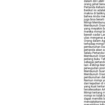
dalam diri Lebi
orang jahat bera
Pertanda Kehami
Berikut ini ada
makna di balik
bahwa Anda meny
juga bisa berart
Mimpi Membunuh
Membunuh Orang 
yang meyakini b
mereka mimpi bi
bawah sadar Lan
ulas mengenai a
Orang dalam Ag
terhadap mimpi
pembunuhan Dal
pertanda akan a
Selalu Pertanda
Membunuh Orang
pedang buku Tafs
sebagai pertand
lain 4 Mimpi Me
perwujudan posi
Membunuh Suami
Membunuh Oran
pembunuhan dal
Namun mimpi yan
dari kejadian d
yang kuat tenta
terselesaikan A
Mimpi tentang m
mimpi ini tidak 
dapat memiliki 
menciptakannya 
menantikan keha