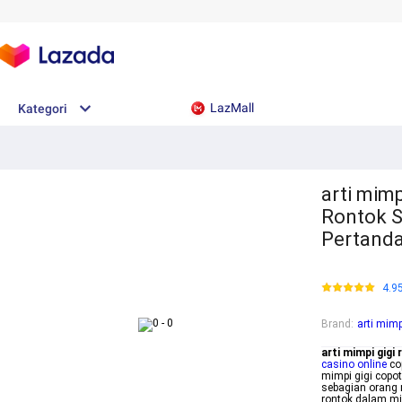
LazMall
Kategori
arti mimp
Rontok S
Pertand
4.9
Brand
:
arti mimp
arti mimpi gigi
casino online
cop
mimpi gigi copo
sebagian orang 
rontok dalam mi