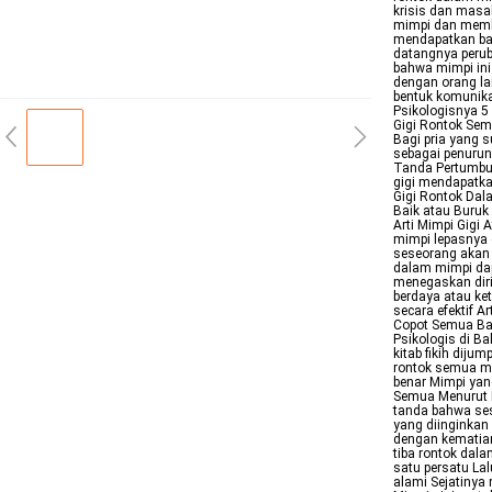
krisis dan masa
mimpi dan membu
mendapatkan ban
datangnya perub
bahwa mimpi ini
dengan orang lai
bentuk komunika
Psikologisnya 5
Gigi Rontok Sem
Bagi pria yang 
sebagai penuruna
Tanda Pertumbuh
gigi mendapatka
Gigi Rontok Dal
Baik atau Buruk
Arti Mimpi Gigi 
mimpi lepasnya g
seseorang akan 
dalam mimpi da
menegaskan diri
berdaya atau k
secara efektif A
Copot Semua Bag
Psikologis di Ba
kitab fikih diju
rontok semua me
benar Mimpi yan
Semua Menurut I
tanda bahwa se
yang diinginkan
dengan kematian
tiba rontok dal
satu persatu La
alami Sejatinya