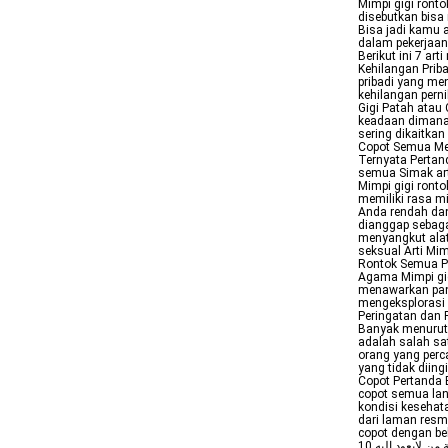
Mimpi gigi ront
disebutkan bisa
Bisa jadi kamu
dalam pekerjaa
Berikut ini 7 ar
Kehilangan Prib
pribadi yang me
kehilangan pern
Gigi Patah atau
keadaan dimana
sering dikaitkan
Copot Semua Men
Ternyata Pertand
semua Simak art
Mimpi gigi ront
memiliki rasa m
Anda rendah dan
dianggap sebagai
menyangkut alat 
seksual Arti Mi
Rontok Semua Pe
Agama Mimpi gig
menawarkan pand
mengeksplorasi 
Peringatan dan R
Banyak menurut
adalah salah sa
orang yang perc
yang tidak diin
Copot Pertanda 
copot semua lan
kondisi kesehat
dari laman resmi
copot dengan beberapa kon
تأويله في المرض وسقوطه وضياعه دليل على موته أو غيبته عنه غيبة من لايعود إليه 10 Arti Mimpi