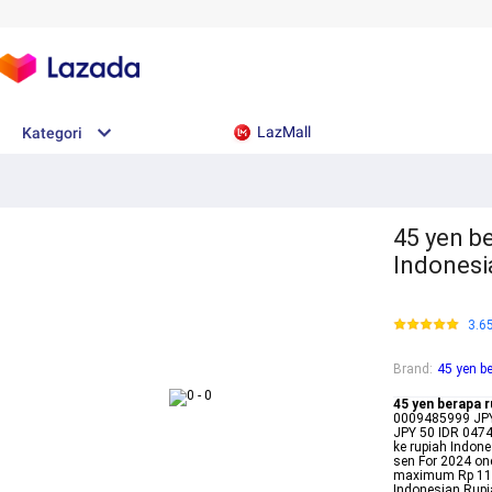
LazMall
Kategori
45 yen be
Indonesi
3.6
Brand
:
45 yen b
45 yen berapa r
0009485999 JPY
JPY 50 IDR 047
ke rupiah Indone
sen For 2024 o
maximum Rp 1121
Indonesian Rupia