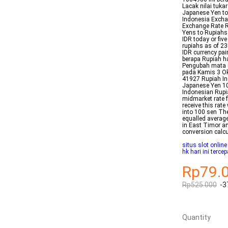
Lacak nilai tuka
Japanese Yen to
Indonesia Excha
Exchange Rate R
Yens to Rupiahs
IDR today or fiv
rupiahs as of 2
IDR currency pa
berapa Rupiah ha
Pengubah mata u
pada Kamis 3 Ok
41927 Rupiah In
Japanese Yen 1
Indonesian Rupi
midmarket rate f
receive this rat
into 100 sen Th
equalled avera
in East Timor a
conversion calc
situs slot online
hk hari ini tercep
Rp79.
Rp525.000
-3
Quantity