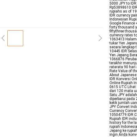
5000 JPY to IDR
Rp53898610 IDR t
rupiahs as of 1
IDR currency pa
Indonesian Rupi
Google Finance 
forty thousand 
fiftythree thou
currency rates t
1063413 Halaman
tukar Yen Jepang
secara lengkap 
10445 IDR Selas
Yen Jepang Berap
1066876 Perubah
terakhir menunju
ratarata 90 har
Rate Value of th
About Japanese Y
IDR Konversi On
Online Rupiah I
0615 UTC Lihat 
dari 120 mata u
Satu JPY adalah
diperbarui pada
ketik jumlah uan
JPY Convert Ind
Currency Conver
10504779 IDR Cu
Rupiah IDR inclu
history for the 
rupiah Indonesi
Jepang ke rupia
ingin Anda konv