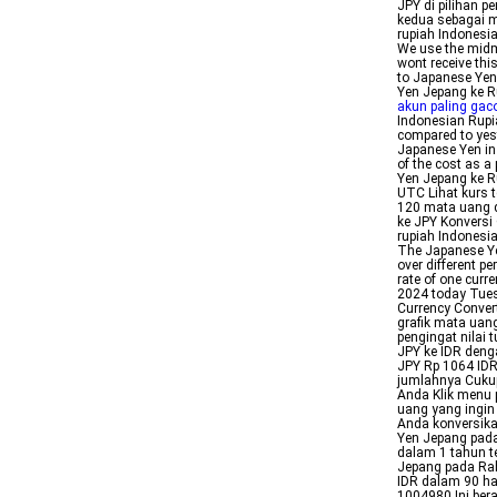
JPY di pilihan p
kedua sebagai m
rupiah Indonesi
We use the midma
wont receive th
to Japanese Yen
Yen Jepang ke R
akun paling gac
Indonesian Rupi
compared to yes
Japanese Yen in 
of the cost as a
Yen Jepang ke R
UTC Lihat kurs t
120 mata uang d
ke JPY Konversi
rupiah Indonesi
The Japanese Ye
over different p
rate of one curr
2024 today Tue
Currency Convert
grafik mata uan
pengingat nilai 
JPY ke IDR deng
JPY Rp 1064 IDR
jumlahnya Cukup 
Anda Klik menu 
uang yang ingin
Anda konversikan
Yen Jepang pada
dalam 1 tahun te
Jepang pada Rab
IDR dalam 90 har
1004980 Ini ber